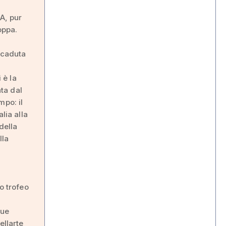
A, pur
oppa.
è
 caduta
 è la
ata dal
mpo: il
lia alla
della
lla
a
o trofeo
que
ellarte