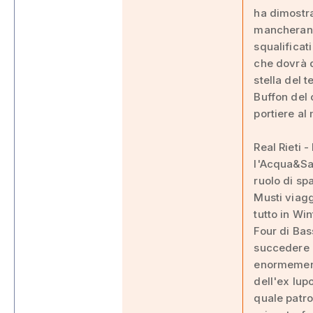
ha dimostrat
mancheranno
squalificat
che dovrà d
stella del 
Buffon del 
portiere al
Real Rieti -
l'Acqua&Sap
ruolo di sp
Musti viagg
tutto in Wi
Four di Bas
succedere e
enormemente
dell'ex lup
quale patro