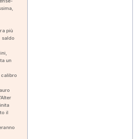
rense-
issima,
ra più
n saldo
ini,
sta un
 calibro
Mauro
'Alter
inita
o il
veranno