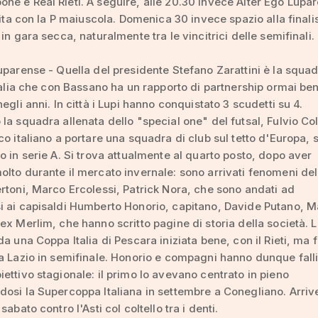
e e Real Rieti. A seguire, alle 20.30 invece Alter Ego Lupa
rtita con la P maiuscola. Domenica 30 invece spazio alla final
in gara secca, naturalmente tra le vincitrici delle semifinali.
uparense - Quella del presidente Stefano Zarattini è la squad
Italia che con Bassano ha un rapporto di partnership ormai be
egli anni. In città i Lupi hanno conquistato 3 scudetti su 4.
la squadra allenata dello "special one" del futsal, Fulvio Col
co italiano a portare una squadra di club sul tetto d'Europa, 
o in serie A. Si trova attualmente al quarto posto, dopo aver
lto durante il mercato invernale: sono arrivati fenomeni del
rtoni, Marco Ercolessi, Patrick Nora, che sono andati ad
i ai capisaldi Humberto Honorio, capitano, Davide Putano, 
ex Merlim, che hanno scritto pagine di storia della società. L
a una Coppa Italia di Pescara iniziata bene, con il Rieti, ma f
a Lazio in semifinale. Honorio e compagni hanno dunque fallit
ettivo stagionale: il primo lo avevano centrato in pieno
osi la Supercoppa Italiana in settembre a Conegliano. Arri
sabato contro l'Asti col coltello tra i denti.