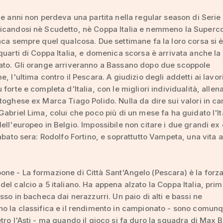
ue anni non perdeva una partita nella regular season di Serie 
icandosi nè Scudetto, nè Coppa Italia e nemmeno la Superc
nca sempre quel qualcosa. Due settimane fa la loro corsa si 
quarti di Coppa Italia, e domenica scorsa è arrivata anche la
ato. Gli orange arriveranno a Bassano dopo due scoppole
, l'ultima contro il Pescara. A giudizio degli addetti ai lavori
forte e completa d'Italia, con le migliori individualità, allen
toghese ex Marca Tiago Polido. Nulla da dire sui valori in ca
Gabriel Lima, colui che poco più di un mese fa ha guidato l'Ita
ell'europeo in Belgio. Impossibile non citare i due grandi ex 
sabato sera: Rodolfo Fortino, e soprattutto Vampeta, una vita a
e - La formazione di Città Sant'Angelo (Pescara) è la forz
el calcio a 5 italiano. Ha appena alzato la Coppa Italia, prim
esso in bacheca dai nerazzurri. Un paio di alti e bassi ne
o la classifica e il rendimento in campionato - sono comun
tro l'Asti - ma quando il gioco si fa duro la squadra di Max B