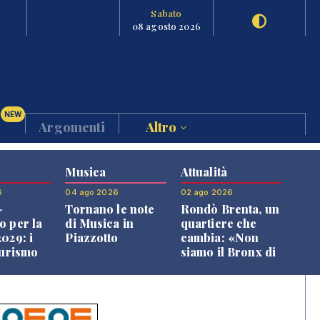
Sabato
08 agosto 2026
NEW
Argomenti
Altro
Musica
Attualità
6
04 ago 2026
02 ago 2026
-
Tornano le note
Rondò Brenta, un
o per la
di Musica in
quartiere che
029: i
Piazzotto
cambia: «Non
turismo
siamo il Bronx di
l
Bassano, qui si
o veneto
vive bene»