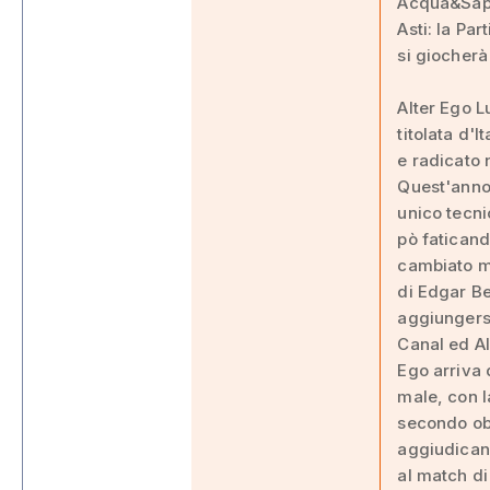
Acqua&Sapon
Asti: la Pa
si giocherà 
Alter Ego L
titolata d'
e radicato n
Quest'anno 
unico tecni
pò faticand
cambiato mo
di Edgar Be
aggiungers
Canal ed Al
Ego arriva d
male, con l
secondo obi
aggiudicand
al match di 