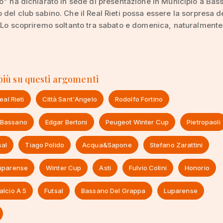
o" ha dichiarato in sede di presentazione in Municipio a Bass
del club sabino. Che il Real Rieti possa essere la sorpresa d
 Lo scopriremo soltanto tra sabato e domenica, naturalmente 
 più su questi argomenti
eal Rieti
Città Sant'Angelo
Rodolfo Fortino
 Bassano
Edgar Bertoni
Peugeot Winter Cup
Pietropaoli
sal
Tiago Polido
Acqua&Sapone
Stefano Zarattini
Luparense
Winter Cup
Asti
Fulvio Colini
Honorio
alcio A 5
Futsal
Bassano Del Grappa
Luparense