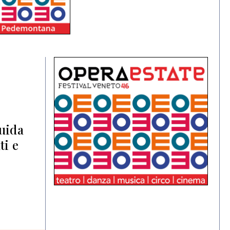
guida
ti e