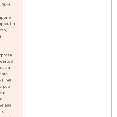
 Rieti
i
Sapone
oppa. La
ro, il
r
orpresa
erto il
lessio
 dato
 Final
to può
ire
 e
e alla
tro