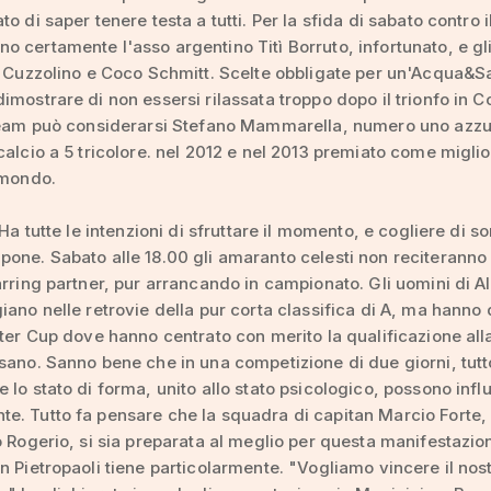
o di saper tenere testa a tutti. Per la sfida di sabato contro il
 certamente l'asso argentino Titì Borruto, infortunato, e gl
i Cuzzolino e Coco Schmitt. Scelte obbligate per un'Acqua&
imostrare di non essersi rilassata troppo dopo il trionfo in C
team può considerarsi Stefano Mammarella, numero uno azzur
calcio a 5 tricolore. nel 2012 e nel 2013 premiato come miglio
 mondo.
 Ha tutte le intenzioni di sfruttare il momento, e cogliere di s
one. Sabato alle 18.00 gli amaranto celesti non reciteranno c
arring partner, pur arrancando in campionato. Gli uomini di A
iano nelle retrovie della pur corta classifica di A, ma hanno
nter Cup dove hanno centrato con merito la qualificazione alla
sano. Sanno bene che in una competizione di due giorni, tut
 lo stato di forma, unito allo stato psicologico, possono influ
. Tutto fa pensare che la squadra di capitan Marcio Forte,
o Rogerio, si sia preparata al meglio per questa manifestazion
n Pietropaoli tiene particolarmente. "Vogliamo vincere il nos