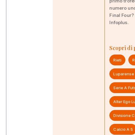
primo trofe
numero uno 
Final Four?
Infoplus.
Scopri di
Rieti
R
Luparense
Serie A Fut
Alter Ego 
Divisione C
Calcio A 5