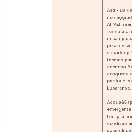
Asti - Da d
non aggiud
All'Asti ma
fermata ai 
in campion
pesantissime
squadra più 
tecnico por
capitano è 
conquista d
partita di 
Luparense.
Acqua&Sapon
emergente d
tra i prò m
condizionan
secondi die