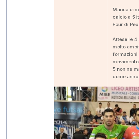
Manca ormai
calcio a 5 
Four di Peu
Attese le 4
molto ambit
formazioni 
movimento t
5 non ne ma
come annun