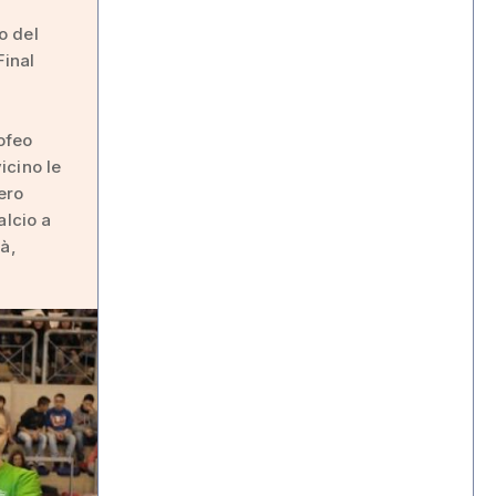
o del
Final
rofeo
icino le
ero
alcio a
à,