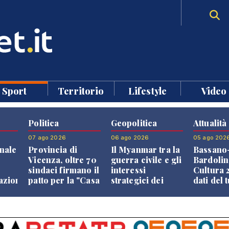
Sport
Territorio
Lifestyle
Video
Politica
Geopolitica
Attualità
07 ago 2026
06 ago 2026
05 ago 202
nale
Provincia di
Il Myanmar tra la
Bassano
Vicenza, oltre 70
guerra civile e gli
Bardolin
sindaci firmano il
interessi
Cultura 2
razione
patto per la "Casa
strategici dei
dati del 
dei Comuni"
Paesi vicini
aprono i
confront