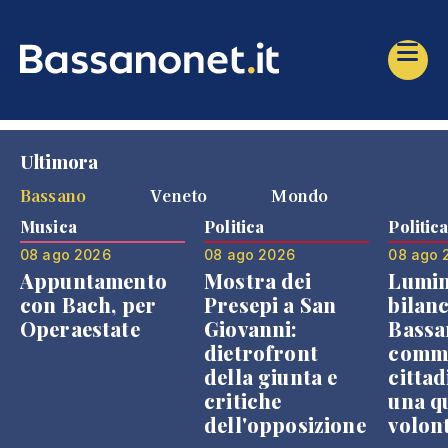
Ultimora
Bassano
Veneto
Mondo
Musica
Politica
Politic
08 ago 2026
08 ago 2026
08 ago 
Appuntamento
Mostra dei
Lumin
con Bach, per
Presepi a San
bilanc
Operaestate
Giovanni:
Bassa
dietrofront
comme
della giunta e
cittad
critiche
una q
dell'opposizione
volon