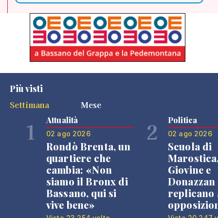
Più visti
Settimana
Mese
Attualità
Politica
1
2
02 ago 2026
02 ago 2026
Rondò Brenta, un
Scuola di
quartiere che
Marostica
cambia: «Non
Giovine e
siamo il Bronx di
Donazzan
Bassano, qui si
replicano 
vive bene»
opposizio
Visto 23.254 volte
Visto 20.247 v