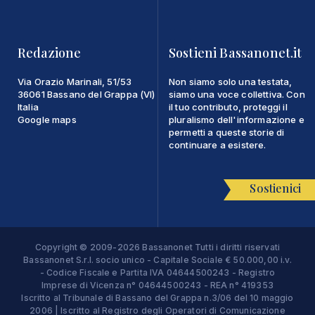
Redazione
Sostieni Bassanonet.it
Via Orazio Marinali, 51/53
Non siamo solo una testata,
36061 Bassano del Grappa (VI)
siamo una voce collettiva. Con
Italia
il tuo contributo, proteggi il
Google maps
pluralismo dell'informazione e
permetti a queste storie di
continuare a esistere.
Sostienici
Copyright © 2009-2026 Bassanonet Tutti i diritti riservati
Bassanonet S.r.l. socio unico - Capitale Sociale € 50.000,00 i.v.
- Codice Fiscale e Partita IVA 04644500243 - Registro
Imprese di Vicenza n° 04644500243 - REA n° 419353
Iscritto al Tribunale di Bassano del Grappa n.3/06 del 10 maggio
2006 | Iscritto al Registro degli Operatori di Comunicazione