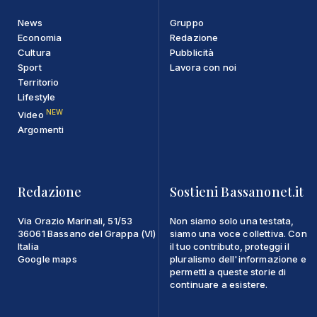
News
Gruppo
Economia
Redazione
Cultura
Pubblicità
Sport
Lavora con noi
Territorio
Lifestyle
NEW
Video
Argomenti
Redazione
Sostieni Bassanonet.it
Via Orazio Marinali, 51/53
Non siamo solo una testata,
36061 Bassano del Grappa (VI)
siamo una voce collettiva. Con
Italia
il tuo contributo, proteggi il
Google maps
pluralismo dell'informazione e
permetti a queste storie di
continuare a esistere.