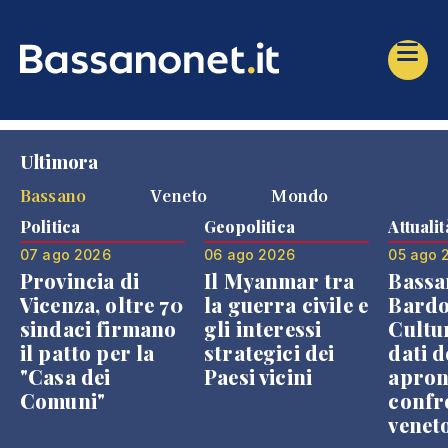
Ultimora
Bassano
Veneto
Mondo
Politica
Geopolitica
Attualit
07 ago 2026
06 ago 2026
05 ago 
Provincia di
Il Myanmar tra
Bassa
Vicenza, oltre 70
la guerra civile e
Bardo
sindaci firmano
gli interessi
Cultur
il patto per la
strategici dei
dati d
"Casa dei
Paesi vicini
apron
Comuni"
confr
venet