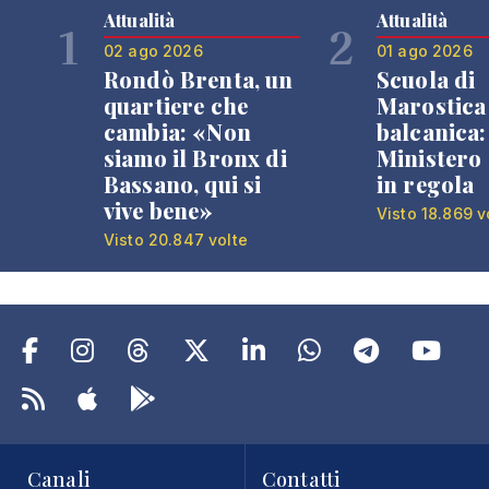
Attualità
Attualità
1
2
02 ago 2026
01 ago 2026
Rondò Brenta, un
Scuola di
quartiere che
Marostica 
cambia: «Non
balcanica: 
siamo il Bronx di
Ministero 
Bassano, qui si
in regola
vive bene»
Visto 18.869 v
Visto 20.847 volte
Canali
Contatti