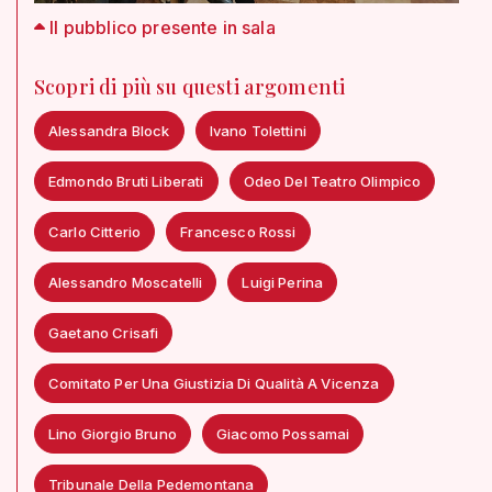
Il pubblico presente in sala
Scopri di più su questi argomenti
Alessandra Block
Ivano Tolettini
Edmondo Bruti Liberati
Odeo Del Teatro Olimpico
Carlo Citterio
Francesco Rossi
Alessandro Moscatelli
Luigi Perina
Gaetano Crisafi
Comitato Per Una Giustizia Di Qualità A Vicenza
Lino Giorgio Bruno
Giacomo Possamai
Tribunale Della Pedemontana