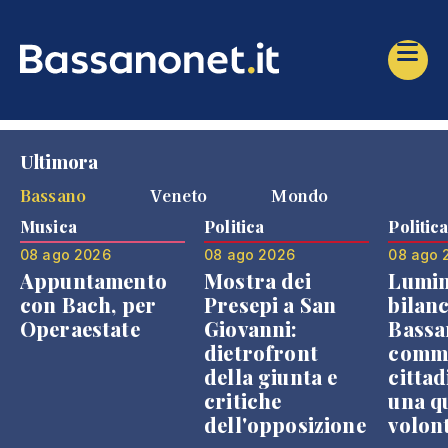
Ultimora
Bassano
Veneto
Mondo
Musica
Politica
Politic
08 ago 2026
08 ago 2026
08 ago 
Appuntamento
Mostra dei
Lumin
con Bach, per
Presepi a San
bilanc
Operaestate
Giovanni:
Bassa
dietrofront
comme
della giunta e
cittad
critiche
una q
dell'opposizione
volon