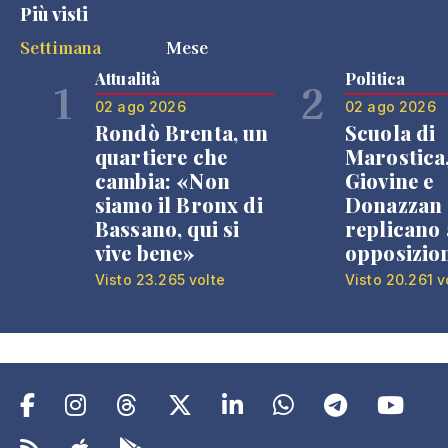
Più visti
Settimana
Mese
Attualità
Politica
1
2
02 ago 2026
02 ago 2026
Rondò Brenta, un
Scuola di
quartiere che
Marostica
cambia: «Non
Giovine e
siamo il Bronx di
Donazzan
Bassano, qui si
replicano 
vive bene»
opposizio
Visto 23.265 volte
Visto 20.261 v