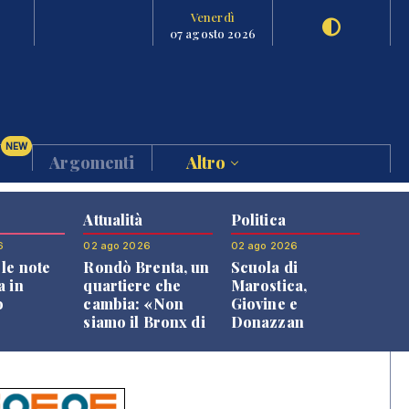
Venerdì
07 agosto 2026
NEW
Argomenti
Altro
Attualità
Politica
6
02 ago 2026
02 ago 2026
le note
Rondò Brenta, un
Scuola di
a in
quartiere che
Marostica,
o
cambia: «Non
Giovine e
siamo il Bronx di
Donazzan
Bassano, qui si
replicano alle
vive bene»
opposizioni