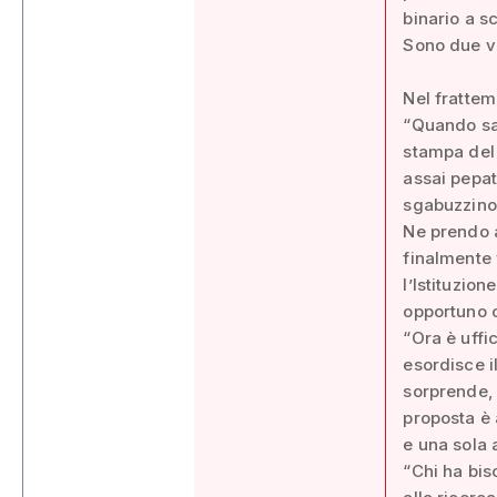
binario a s
Sono due va
Nel frattem
“Quando sa
stampa del 
assai pepat
sgabuzzino”
Ne prendo a
finalmente 
l’Istituzio
opportuno c
“Ora è uffi
esordisce i
sorprende, 
proposta è 
e una sola 
“Chi ha bis