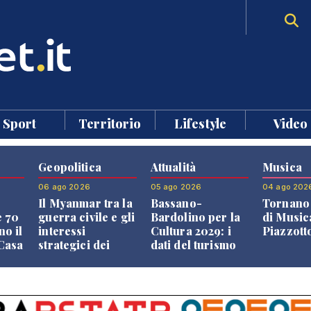
Sport
Territorio
Lifestyle
Video
Geopolitica
Attualità
Musica
06 ago 2026
05 ago 2026
04 ago 202
Il Myanmar tra la
Bassano-
Tornano 
e 70
guerra civile e gli
Bardolino per la
di Music
no il
interessi
Cultura 2029: i
Piazzott
"Casa
strategici dei
dati del turismo
Paesi vicini
aprono il
confronto veneto