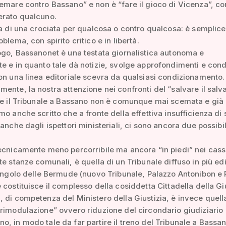
emare contro Bassano” e non è “fare il gioco di Vicenza”, c
erato qualcuno.
ta di una crociata per qualcosa o contro qualcosa: è sempli
blema, con spirito critico e in libertà.
ogo, Bassanonet è una testata giornalistica autonoma e
e e in quanto tale dà notizie, svolge approfondimenti e con
on una linea editoriale scevra da qualsiasi condizionamento.
ente, la nostra attenzione nei confronti del “salvare il salva
re il Tribunale a Bassano non è comunque mai scemata e già 
mo anche scritto che a fronte della effettiva insufficienza di 
 anche dagli ispettori ministeriali, ci sono ancora due possibil
ecnicamente meno percorribile ma ancora “in piedi” nei cass
te stanze comunali, è quella di un Tribunale diffuso in più edi
iangolo delle Bermude (nuovo Tribunale, Palazzo Antonibon e
 costituisce il complesso della cosiddetta Cittadella della Giu
 di competenza del Ministero della Giustizia, è invece quell
rimodulazione” ovvero riduzione del circondario giudiziario
, in modo tale da far partire il treno del Tribunale a Bassa