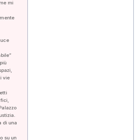
ome mi
cemente
duce
bile”
più
spazi,
i vie
etti
fici,
 Palazzo
stizia.
a di una
no su un