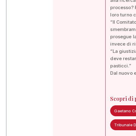
alla ricerca
processo? P
loro turno 
“Il Comitat
smembramen
prosegue la
invece di ri
“La giustizi
deve restar
pasticci.”
Dal nuovo e
Scopri di
Gaetano Cr
Tribunale 