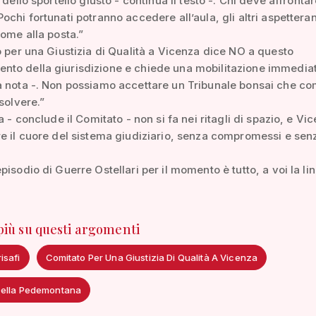
 dello sportello giusto - continua il testo -. Chi deve affronta
ochi fortunati potranno accedere all’aula, gli altri aspetteran
come alla posta.”
o per una Giustizia di Qualità a Vicenza dice NO a questo
to della giurisdizione e chiede una mobilitazione immediat
 nota -. Non possiamo accettare un Tribunale bonsai che co
solvere.”
a - conclude il Comitato - non si fa nei ritagli di spazio, e Vi
e il cuore del sistema giudiziario, senza compromessi e sen
pisodio di Guerre Ostellari per il momento è tutto, a voi la li
 più su questi argomenti
isafi
Comitato Per Una Giustizia Di Qualità A Vicenza
Della Pedemontana