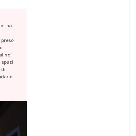
na, ha
e preso
do
alino”
 spazi
 di
ndario