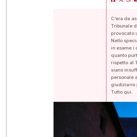
C’era da as
Tribunale d
provocato u
Nello speci
in esame i d
quanto purt
rispetto al
siano insuf
personale a
giudiziari
Tutto qui.