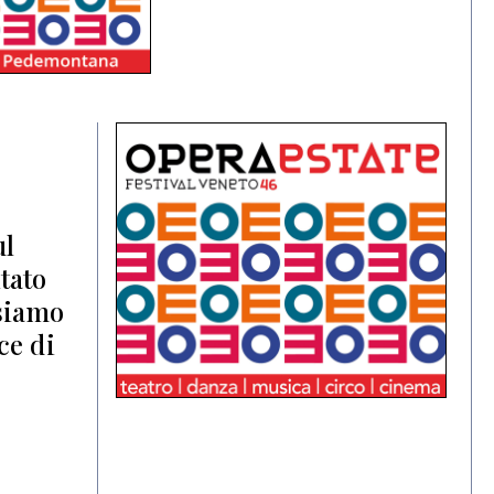
ul
tato
ssiamo
ce di