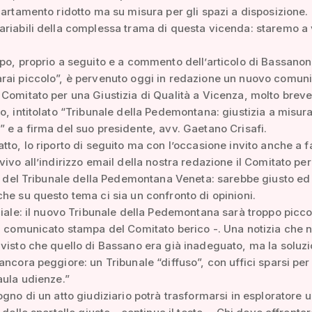
cartamento ridotto ma su misura per gli spazi a disposizione.
riabili della complessa trama di questa vicenda: staremo a
po, proprio a seguito e a commento dell’articolo di Bassanon
rai piccolo”, è pervenuto oggi in redazione un nuovo comun
Comitato per una Giustizia di Qualità a Vicenza, molto brev
o, intitolato “Tribunale della Pedemontana: giustizia a misura
 e a firma del suo presidente, avv. Gaetano Crisafi.
tto, lo riporto di seguito ma con l’occasione invito anche a f
vivo all’indirizzo email della nostra redazione il Comitato per
ne del Tribunale della Pedemontana Veneta: sarebbe giusto ed
he su questo tema ci sia un confronto di opinioni.
ciale: il nuovo Tribunale della Pedemontana sarà troppo picco
l comunicato stampa del Comitato berico -. Una notizia che 
visto che quello di Bassano era già inadeguato, ma la soluz
ancora peggiore: un Tribunale “diffuso”, con uffici sparsi per 
aula udienze.”
ogno di un atto giudiziario potrà trasformarsi in esploratore 