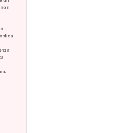
re un
no il
a -
mplica
cenza
za
nea.