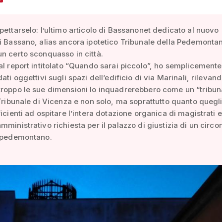
pettarselo: l’ultimo articolo di Bassanonet dedicato al nuovo
i Bassano, alias ancora ipotetico Tribunale della Pedemonta
n certo sconquasso in città.
al report intitolato “Quando sarai piccolo”, ho semplicement
ati oggettivi sugli spazi dell’edificio di via Marinali, rilevan
roppo le sue dimensioni lo inquadrerebbero come un “tribun
 Tribunale di Vicenza e non solo, ma soprattutto quanto quegli
ficienti ad ospitare l’intera dotazione organica di magistrati e
mministrativo richiesta per il palazzo di giustizia di un circo
o pedemontano.