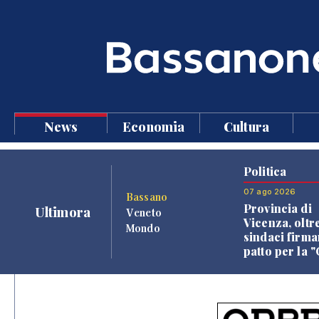
News
Economia
Cultura
Politica
07 ago 2026
Bassano
Provincia di
Ultimora
Veneto
Vicenza, oltr
Mondo
sindaci firma
patto per la 
dei Comuni"