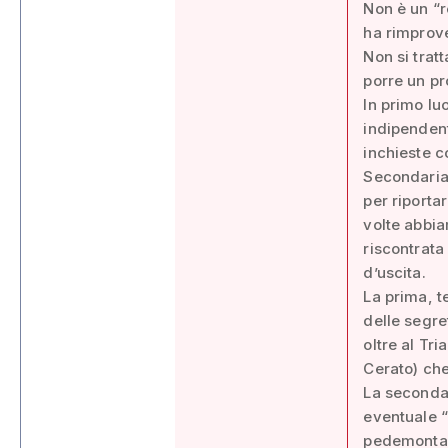
Non è un “r
ha rimprov
Non si trat
porre un pro
In primo lu
indipendent
inchieste c
Secondariam
per riporta
volte abbia
riscontrata
d’uscita.
La prima, t
delle segre
oltre al Tr
Cerato) che
La seconda,
eventuale “
pedemontano