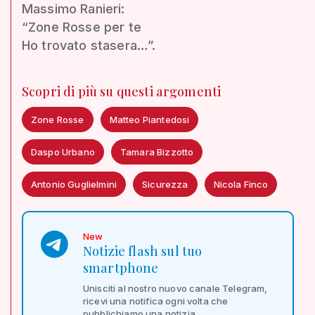
Massimo Ranieri:
“Zone Rosse per te
Ho trovato stasera…”.
Scopri di più su questi argomenti
Zone Rosse
Matteo Piantedosi
Daspo Urbano
Tamara Bizzotto
Antonio Guglielmini
Sicurezza
Nicola Finco
New
Notizie flash sul tuo
smartphone
Unisciti al nostro nuovo canale Telegram,
ricevi una notifica ogni volta che
pubblichiamo una notizia.