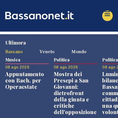
Ultimora
Bassano
Veneto
Mondo
Musica
Politica
Politic
08 ago 2026
08 ago 2026
08 ago 
Appuntamento
Mostra dei
Lumin
con Bach, per
Presepi a San
bilanc
Operaestate
Giovanni:
Bassa
dietrofront
comme
della giunta e
cittad
critiche
una q
dell'opposizione
volon