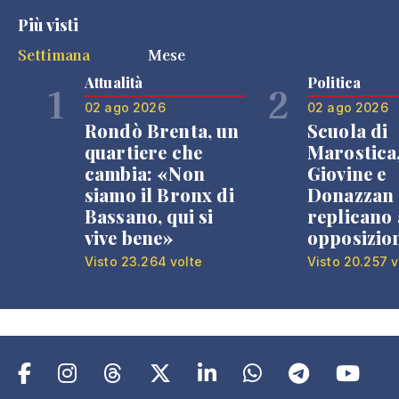
Più visti
Settimana
Mese
Attualità
Politica
1
2
02 ago 2026
02 ago 2026
Rondò Brenta, un
Scuola di
quartiere che
Marostica
cambia: «Non
Giovine e
siamo il Bronx di
Donazzan
Bassano, qui si
replicano 
vive bene»
opposizio
Visto 23.264 volte
Visto 20.257 v