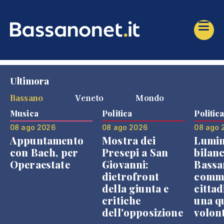
Ultimora
Bassano
Veneto
Mondo
Musica
Politica
Politic
08 ago 2026
08 ago 2026
08 ago 
Appuntamento
Mostra dei
Lumin
con Bach, per
Presepi a San
bilanc
Operaestate
Giovanni:
Bassa
dietrofront
comme
della giunta e
cittad
critiche
una q
dell'opposizione
volon