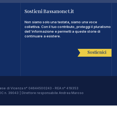
Sostieni Bassanonet.it
Non siamo solo una testata, siamo una voce
collettiva. Con il tuo contributo, proteggi il pluralismo
dell'informazione e permetti a queste storie di
continuare a esistere.
Sostienici
Imprese di Vicenza n° 04644500243 - REA n° 419353
e ROC n. 39043 | Direttore responsabile Andrea Maroso