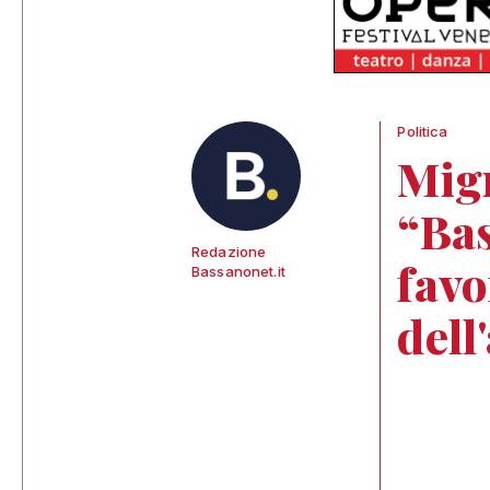
Politica
Migr
“Bas
Redazione
favo
Bassanonet.it
dell