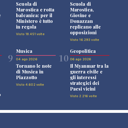
Scuola di
Scuola di
n
Marostica e rotta
Marostica,
e
balcanica: per il
Giovine e
Ministero è tutto
Donazzan
in regola
replicano alle
opposizioni
Visto 18.451 volte
Visto 16.293 volte
Musica
Geopolitica
9
10
04 ago 2026
06 ago 2026
Tornano le note
Il Myanmar tra la
di Musica in
guerra civile e
Piazzotto
gli interessi
strategici dei
Visto 4.602 volte
Paesi vicini
o
Visto 2.216 volte