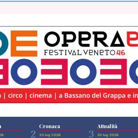
à
Cronaca
Attualità
2
3
26
30 lug 2026
30 lug 2026