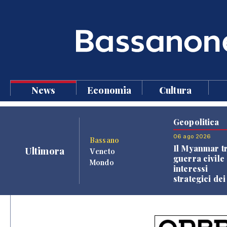
News
Economia
Cultura
Geopolitica
06 ago 2026
Bassano
Il Myanmar tr
Ultimora
Veneto
guerra civile 
Mondo
interessi
strategici dei
Paesi vicini