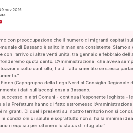
 09 nov 2016
olte
o con preoccupazione che il numero di migranti ospitati su
comunale di Bassano è salito in maniera consistente. Siamo a
 con l’arrivo di altre venti unità, tra gennaio e febbraio dell
sfonderemo quota cento. L’Amministrazione, che aveva sem
situazione sotto controllo, ha di fatto smentito se stessa parl
aumento.”
 Finco (Capogruppo della Lega Nord al Consiglio Regionale d
menta i dati sull’accoglienza a Bassano.
successo in altri Comuni - continua l'esponente leghista - l
 e la Prefettura hanno di fatto estromesso l’Amministrazione
 migranti. Di quelli presenti sul nostro territorio non si conos
, le condizioni di salute e soprattutto non si ha la minima idea
no i requisiti per ottenere lo status di rifugiato.”