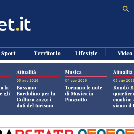
Sport
Territorio
Lifestyle
Video
Attualità
Musica
Attualità
05 ago 2026
04 ago 2026
02 ago 202
a la
Bassano-
Tornano le note
Rondò Br
e gli
Bardolino per la
di Musica in
quartier
Cultura 2029: i
Piazzotto
cambia:
dati del turismo
siamo il
aprono il
Bassano,
confronto veneto
vive ben