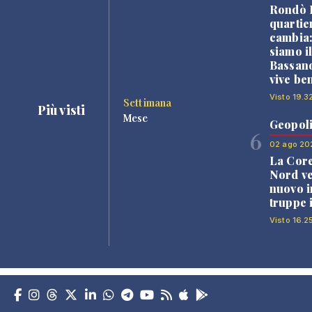
Rondò B
quartie
cambia
siamo i
Bassano
vive be
Visto 19.3
Settimana
Più visti
Mese
Geopoli
6
02 ago 20
La Core
Nord v
nuovo i
truppe 
Visto 16.2