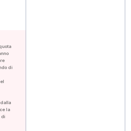
l
 quota
’anno
pre
ando di
el
e
 dalla
ce la
 di