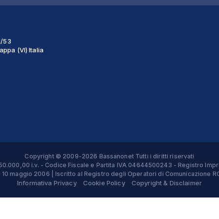
1/53
ppa (VI) Italia
Copyright © 2009-2026 Bassanonet Tutti i diritti riservati
 € 50.000,00 i.v. - Codice Fiscale e Partita IVA 04644500243 - Registro 
el 10 maggio 2006 | Iscritto al Registro degli Operatori di Comunicazion
Informativa Privacy
Cookie Policy
Copyright & Disclaimer