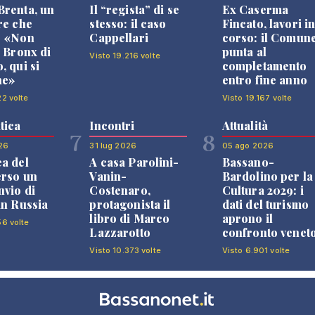
renta, un
Il “regista” di se
Ex Caserma
re che
stesso: il caso
Fincato, lavori i
: «Non
Cappellari
corso: il Comun
l Bronx di
punta al
Visto 19.216 volte
, qui si
completamento
ne»
entro fine anno
22 volte
Visto 19.167 volte
tica
Incontri
Attualità
7
8
26
31 lug 2026
05 ago 2026
a del
A casa Parolini-
Bassano-
erso un
Vanin-
Bardolino per la
nvio di
Costenaro,
Cultura 2029: i
in Russia
protagonista il
dati del turismo
libro di Marco
aprono il
56 volte
Lazzarotto
confronto venet
Visto 10.373 volte
Visto 6.901 volte