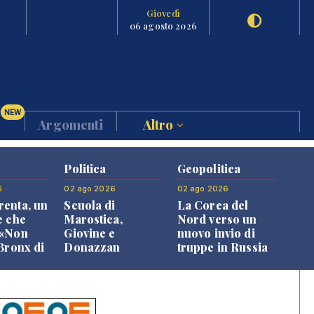
Giovedì
06 agosto 2026
NEW
Argomenti
Altro
Politica
Geopolitica
6
02 ago 2026
02 ago 2026
enta, un
Scuola di
La Corea del
e che
Marostica,
Nord verso un
 «Non
Giovine e
nuovo invio di
 Bronx di
Donazzan
truppe in Russia
 qui si
replicano alle
e»
opposizioni