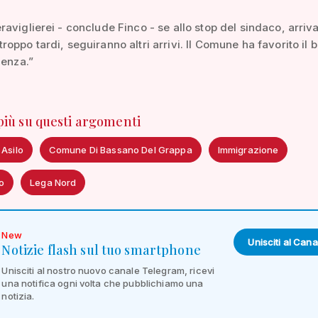
aviglierei - conclude Finco - se allo stop del sindaco, arriv
oppo tardi, seguiranno altri arrivi. Il Comune ha favorito il 
ienza.”
 più su questi argomenti
 Asilo
Comune Di Bassano Del Grappa
Immigrazione
o
Lega Nord
New
Unisciti al Cana
Notizie flash sul tuo smartphone
Unisciti al nostro nuovo canale Telegram, ricevi
una notifica ogni volta che pubblichiamo una
notizia.