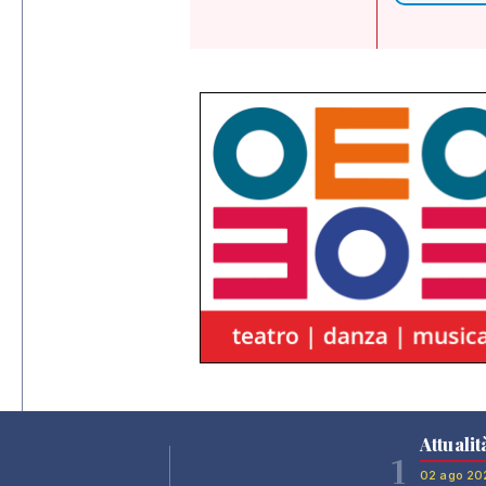
Attualit
1
02 ago 20