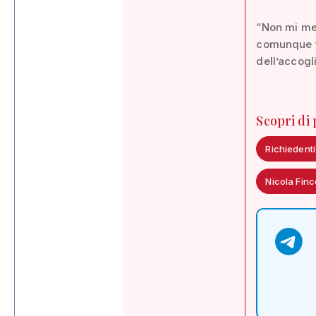
“Non mi mer
comunque tr
dell’accogl
Scopri di
Richiedenti
Nicola Finc