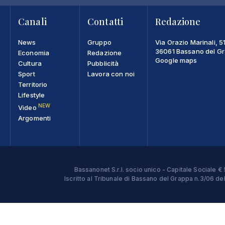
Canali
Contatti
Redazione
News
Gruppo
Via Orazio Marinali, 5
36061 Bassano del Gra
Economia
Redazione
Google maps
Cultura
Pubblicità
Sport
Lavora con noi
Territorio
Lifestyle
NEW
Video
Argomenti
Bassanonet S.r.l. socio unico - Capitale Sociale
Iscritto al Tribunale di Bassano del Grappa n.3/06 d