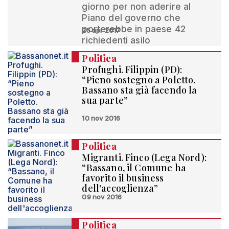
giorno per non aderire al
Piano del governo che
porterebbe in paese 42
25 apr 2017
richiedenti asilo
Politica
Profughi. Filippin (PD):
“Pieno sostegno a Poletto.
Bassano sta già facendo la
sua parte”
10 nov 2016
Politica
Migranti. Finco (Lega Nord):
“Bassano, il Comune ha
favorito il business
dell'accoglienza”
09 nov 2016
Politica