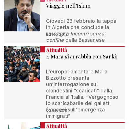
Viaggio nell'Islam
Giovedì 23 febbraio la tappa
in Algeria che conclude la
rassegna
Incontri senza
22 feb 2012
confine
della Bassanese
Attualità
E Mara si arrabbia con Sarkò
L’europarlamentare Mara
Bizzotto presenta
un’interrogazione sui
clandestini “scaricati” dalla
Francia all’Italia. “Vergognoso
lo scaricabarile dei galletti
francesi sull'emergenza
02 apr 2011
immigrati”
Attualità