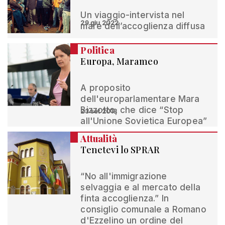
Un viaggio-intervista nel
29 giu 2022
mare dell’accoglienza diffusa
Politica
Europa, Marameo
A proposito
dell'europarlamentare Mara
Bizzotto, che dice “Stop
23 set 2018
all'Unione Sovietica Europea”
Attualità
Tenetevi lo SPRAR
“No all'immigrazione
selvaggia e al mercato della
finta accoglienza.” In
consiglio comunale a Romano
d'Ezzelino un ordine del