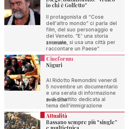
io chi è Golfetto”
Il protagonista di “Cose
dell'altro mondo” ci parla del
film, del suo personaggio e
del Veneto. “E' una storia
surreale, si usa una città per
27 ott 2010
raccontare un Paese”
Cineforum
Nìguri
Al Ridotto Remondini venerdì
5 novembre un documentario
e una serata di informazione
e di dibattito dedicata al
26 ott 2010
tema dell'immigrazione
Attualità
Bassano sempre più “single”
e multietnica