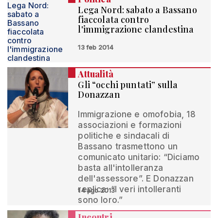
Lega Nord: sabato a Bassano
fiaccolata contro
l'immigrazione clandestina
13 feb 2014
Attualità
Gli “occhi puntati” sulla
Donazzan
Immigrazione e omofobia, 18
associazioni e formazioni
politiche e sindacali di
Bassano trasmettono un
comunicato unitario: “Diciamo
basta all'intolleranza
dell'assessore”. E Donazzan
replica: “I veri intolleranti
14 ago 2013
sono loro.”
Incontri