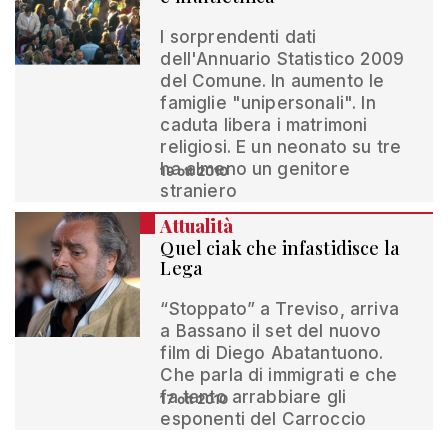
I sorprendenti dati
dell'Annuario Statistico 2009
del Comune. In aumento le
famiglie "unipersonali". In
caduta libera i matrimoni
religiosi. E un neonato su tre
ha almeno un genitore
19 ott 2010
straniero
Attualità
Quel ciak che infastidisce la
Lega
“Stoppato” a Treviso, arriva
a Bassano il set del nuovo
film di Diego Abatantuono.
Che parla di immigrati e che
fa tanto arrabbiare gli
17 ott 2010
esponenti del Carroccio