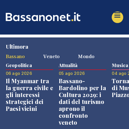
Ultimora
Bassano
Veneto
Mondo
Geopolitica
Attualità
Musica
06 ago 2026
05 ago 2026
04 ago 
Il Myanmar tra
Bassano-
Torna
la guerra civile e
Bardolino per la
di Mus
gli interessi
Cultura 2029: i
Piazz
strategici dei
dati del turismo
Paesi vicini
aprono il
confronto
veneto