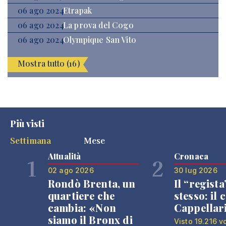
06 ago 2024
Etrapak
06 ago 2024
La prova del Cogo
06 ago 2024
Olympique San Vito
Mostra tutto (16)
Più visti
Settimana
Mese
Attualità
Cronaca
1
2
02 ago 2026
30 lug 2026
Rondò Brenta, un
Il “regista
quartiere che
stesso: il 
cambia: «Non
Cappellar
siamo il Bronx di
Visto 19.216 v