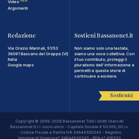
NEW
Video
Argomenti
Redazione
Sostieni Bassanonet.it
Via Orazio Marinali, 51/53
Non siamo solo una testata,
36061 Bassano del Grappa (VI)
siamo una voce collettiva. Con
Italia
il tuo contributo, proteggi il
Google maps
pluralismo dell'informazione e
permetti a queste storie di
continuare a esistere.
Sostienici
Copyright © 2009-2026 Bassanonet Tutti i diritti riservati
Bassanonet S.r.l. socio unico - Capitale Sociale € 50.000,00 i.v.
- Codice Fiscale e Partita IVA 04644500243 - Registro
Imprese di Vicenza n° 04644500243 - REA n° 419353