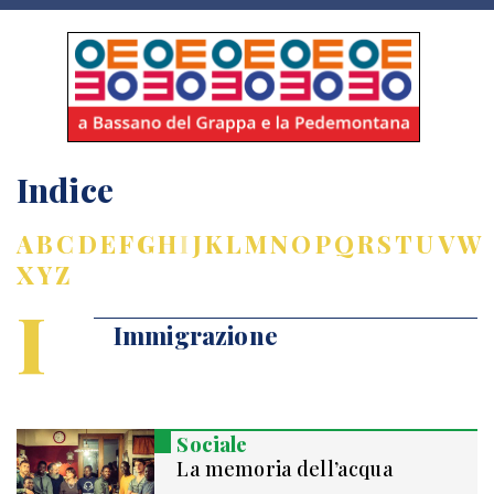
Indice
A
B
C
D
E
F
G
H
I
J
K
L
M
N
O
P
Q
R
S
T
U
V
W
X
Y
Z
I
Immigrazione
Sociale
La memoria dell’acqua