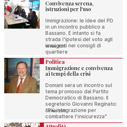
Convivenza serena,
istruzioni per l'uso
Immigrazione: le idee del PD
in un incontro pubblico a
Bassano. E intanto si fa
strada l'ipotesi del voto agli
immigrati nei consigli di
18 feb 2011
quartiere
Politica
Immigrazione e convivenza
ai tempi della crisi
Domani sera un incontro sul
tema promosso dal Partito
Democratico di Bassano. Il
segretario Giovanni Reginato:
“Più integrazione per
03 feb 2011
combattere l'insicurezza”
Attualità