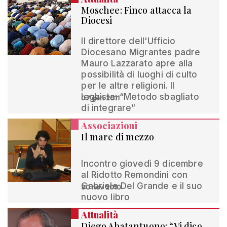
Moschee: Finco attacca la
Diocesi
Il direttore dell'Ufficio
Diocesano Migrantes padre
Mauro Lazzarato apre alla
possibilità di luoghi di culto
per le altre religioni. Il
leghista: “Metodo sbagliato
07 gen 2011
di integrare”
Associazioni
Il mare di mezzo
Incontro giovedì 9 dicembre
al Ridotto Remondini con
Gabriele Del Grande e il suo
30 nov 2010
nuovo libro
Attualità
Diego Abatantuono: “Vi dico