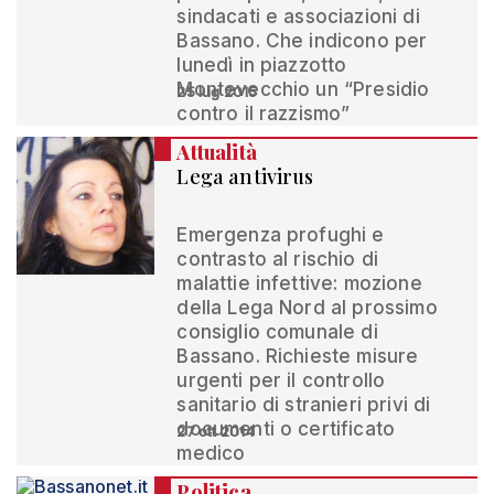
sindacati e associazioni di
Bassano. Che indicono per
lunedì in piazzotto
Montevecchio un “Presidio
25 lug 2015
contro il razzismo”
Attualità
Lega antivirus
Emergenza profughi e
contrasto al rischio di
malattie infettive: mozione
della Lega Nord al prossimo
consiglio comunale di
Bassano. Richieste misure
urgenti per il controllo
sanitario di stranieri privi di
documenti o certificato
27 ott 2014
medico
Politica