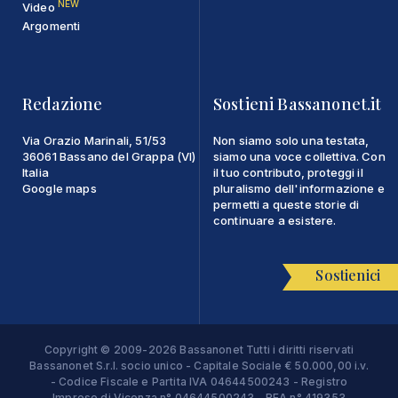
NEW
Video
Argomenti
Redazione
Sostieni Bassanonet.it
Via Orazio Marinali, 51/53
Non siamo solo una testata,
36061 Bassano del Grappa (VI)
siamo una voce collettiva. Con
Italia
il tuo contributo, proteggi il
Google maps
pluralismo dell'informazione e
permetti a queste storie di
continuare a esistere.
Sostienici
Copyright © 2009-2026 Bassanonet Tutti i diritti riservati
Bassanonet S.r.l. socio unico - Capitale Sociale € 50.000,00 i.v.
- Codice Fiscale e Partita IVA 04644500243 - Registro
Imprese di Vicenza n° 04644500243 - REA n° 419353