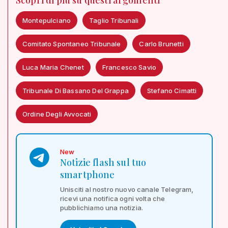
Montepulciano
Taglio Tribunali
Comitato Spontaneo Tribunale
Carlo Brunetti
Luca Maria Chenet
Francesco Savio
Tribunale Di Bassano Del Grappa
Stefano Cimatti
Ordine Degli Avvocati
New
Notizie flash sul tuo
smartphone
Unisciti al nostro nuovo canale Telegram,
ricevi una notifica ogni volta che
pubblichiamo una notizia.