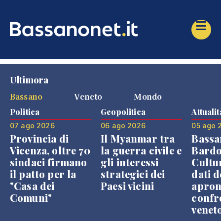
Ultimora
Bassano
Veneto
Mondo
Politica
Geopolitica
Attualit
07 ago 2026
06 ago 2026
05 ago 
Provincia di
Il Myanmar tra
Bassa
Vicenza, oltre 70
la guerra civile e
Bardo
sindaci firmano
gli interessi
Cultur
il patto per la
strategici dei
dati d
"Casa dei
Paesi vicini
apron
Comuni"
confr
venet