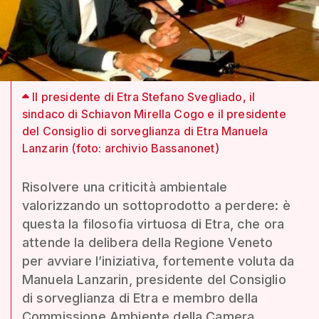
Il presidente di Etra Stefano Svegliado, il
sindaco di Schiavon Mirella Cogo e il presidente
del Consiglio di sorveglianza di Etra Manuela
Lanzarin (foto: archivio Bassanonet)
Risolvere una criticità ambientale
valorizzando un sottoprodotto a perdere: è
questa la filosofia virtuosa di Etra, che ora
attende la delibera della Regione Veneto
per avviare l’iniziativa, fortemente voluta da
Manuela Lanzarin, presidente del Consiglio
di sorveglianza di Etra e membro della
Commissione Ambiente della Camera.