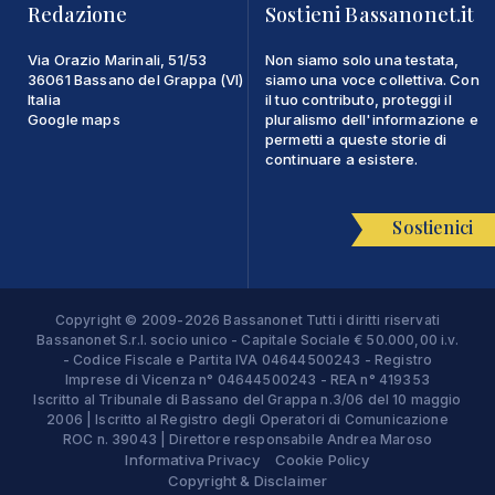
Redazione
Sostieni Bassanonet.it
Via Orazio Marinali, 51/53
Non siamo solo una testata,
36061 Bassano del Grappa (VI)
siamo una voce collettiva. Con
Italia
il tuo contributo, proteggi il
Google maps
pluralismo dell'informazione e
permetti a queste storie di
continuare a esistere.
Sostienici
Copyright © 2009-2026 Bassanonet Tutti i diritti riservati
Bassanonet S.r.l. socio unico - Capitale Sociale € 50.000,00 i.v.
- Codice Fiscale e Partita IVA 04644500243 - Registro
Imprese di Vicenza n° 04644500243 - REA n° 419353
Iscritto al Tribunale di Bassano del Grappa n.3/06 del 10 maggio
2006 | Iscritto al Registro degli Operatori di Comunicazione
ROC n. 39043 | Direttore responsabile Andrea Maroso
Informativa Privacy
Cookie Policy
Copyright & Disclaimer