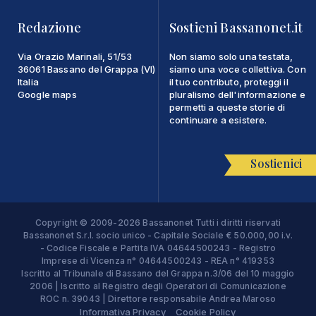
Redazione
Sostieni Bassanonet.it
Via Orazio Marinali, 51/53
Non siamo solo una testata,
36061 Bassano del Grappa (VI)
siamo una voce collettiva. Con
Italia
il tuo contributo, proteggi il
Google maps
pluralismo dell'informazione e
permetti a queste storie di
continuare a esistere.
Sostienici
Copyright © 2009-2026 Bassanonet Tutti i diritti riservati
Bassanonet S.r.l. socio unico - Capitale Sociale € 50.000,00 i.v.
- Codice Fiscale e Partita IVA 04644500243 - Registro
Imprese di Vicenza n° 04644500243 - REA n° 419353
Iscritto al Tribunale di Bassano del Grappa n.3/06 del 10 maggio
2006 | Iscritto al Registro degli Operatori di Comunicazione
ROC n. 39043 | Direttore responsabile Andrea Maroso
Informativa Privacy
Cookie Policy