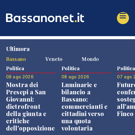
Ultimora
Bassano
Veneto
Mondo
Politica
Politica
Politic
08 ago 2026
08 ago 2026
07 ago 
Mostra dei
Luminarie e
Futur
Presepi a San
bilancio a
confe
Giovanni:
Bassano:
soste
dietrofront
commercianti e
all'a
della giunta e
cittadini verso
Finco
critiche
una quota
dell'opposizione
volontaria