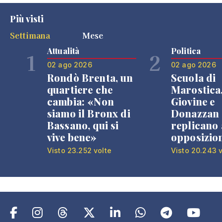
Più visti
Settimana
Mese
Attualità
Politica
1
2
02 ago 2026
02 ago 2026
Rondò Brenta, un
Scuola di
quartiere che
Marostica
cambia: «Non
Giovine e
siamo il Bronx di
Donazzan
Bassano, qui si
replicano 
vive bene»
opposizio
Visto 23.252 volte
Visto 20.243 v