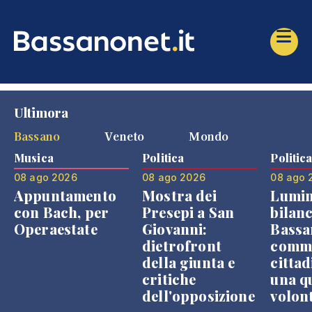
Ultimora
Bassano
Veneto
Mondo
Musica
Politica
Politic
08 ago 2026
08 ago 2026
08 ago 
Appuntamento
Mostra dei
Lumin
con Bach, per
Presepi a San
bilanc
Operaestate
Giovanni:
Bassa
dietrofront
comme
della giunta e
cittad
critiche
una q
dell'opposizione
volon