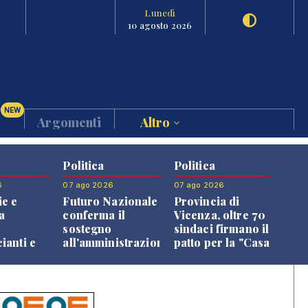
Lunedì
10 agosto 2026
NEW
Argomenti
Altro
Politica
Politica
6
07 ago 2026
07 ago 2026
e e
Futuro Nazionale
Provincia di
a
conferma il
Vicenza, oltre 70
:
sostegno
sindaci firmano il
anti e
all'amministrazione
patto per la "Casa
 verso
Finco
dei Comuni"
a
ia