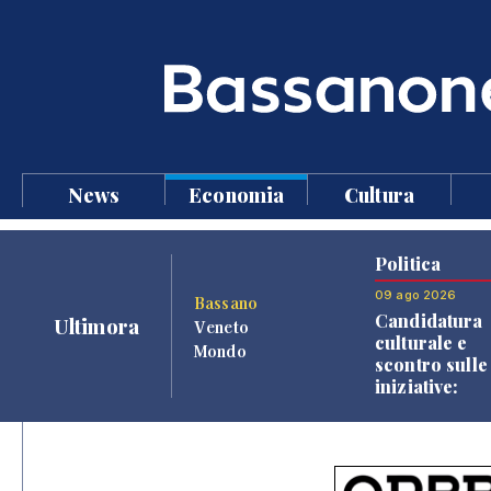
News
Economia
Cultura
Politica
09 ago 2026
Bassano
Candidatura
Ultimora
Veneto
culturale e
Mondo
scontro sulle
iniziative:
l'attacco di
Poletto alla
Giunta Finco