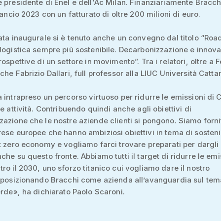
 presidente di Enel e dell'Ac Milan. Finanziariamente Bracch
lancio 2023 con un fatturato di oltre 200 milioni di euro.
ata inaugurale si è tenuto anche un convegno dal titolo “Road
logistica sempre più sostenibile. Decarbonizzazione e innov
ospettive di un settore in movimento”. Tra i relatori, oltre a Fe
che Fabrizio Dallari, full professor alla LIUC Università Catta
 intrapreso un percorso virtuoso per ridurre le emissioni di
ie attività. Contribuendo quindi anche agli obiettivi di
azione che le nostre aziende clienti si pongono. Siamo fornit
ese europee che hanno ambiziosi obiettivi in tema di sostenib
t zero economy e vogliamo farci trovare preparati per dargli
che su questo fronte. Abbiamo tutti il target di ridurre le emi
ro il 2030, uno sforzo titanico cui vogliamo dare il nostro
 posizionando Bracchi come azienda all’avanguardia sul tem
erde», ha dichiarato Paolo Scaroni.