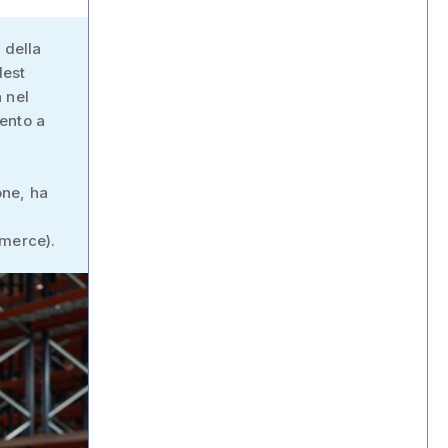
 della
dest
 nel
ento a
one, ha
mmerce).