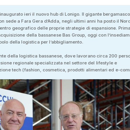
inaugurato ieri il nuovo hub di Lonigo. Il gigante bergamasco
con sede a Fara Gera d’Adda, negli ultimi anni ha posto il Nor
ntro geografico delle proprie strategie di espansione. Prima
acquisizione della bassanese Bas Group, oggi con l’insediam
polo della logistica per l’abbigliamento.
te della logistica bassanese, dove lavorano circa 200 pers
isione regionale specializzata nel settore del lifestyle e
zione tech (fashion, cosmetica, prodotti alimentari ed e-co