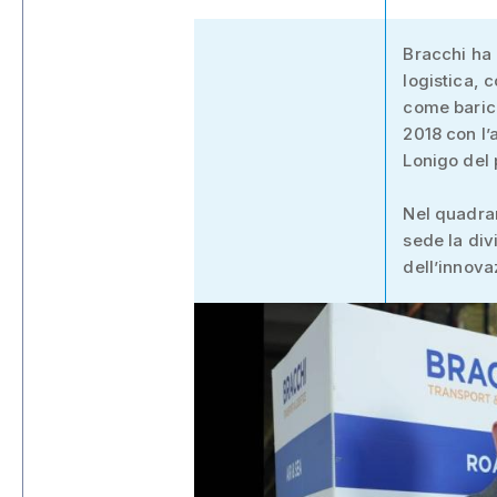
Bracchi ha 
logistica, 
come barice
2018 con l’
Lonigo del 
Nel quadran
sede la div
dell’innova