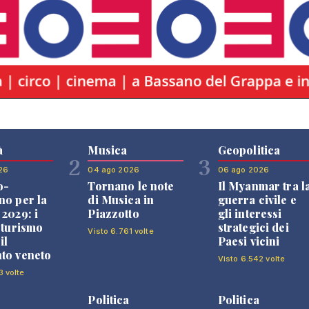
à
Musica
Geopolitica
2
3
26
04 ago 2026
06 ago 2026
o-
Tornano le note
Il Myanmar tra l
no per la
di Musica in
guerra civile e
 2029: i
Piazzotto
gli interessi
l turismo
strategici dei
Visto 6.761 volte
il
Paesi vicini
to veneto
Visto 6.542 volte
3 volte
Politica
Politica