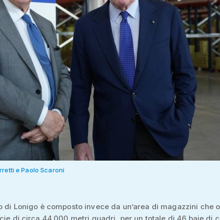
retti e Paolo Scaroni
ub di Lonigo è composto invece da un’area di magazzini che 
cie di circa 44.000 metri quadri, per un totale di 46 baie di 