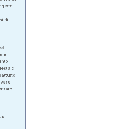
rogetto
ni di
el
one
ento
iesta di
attutto
rivare
entato
a
del