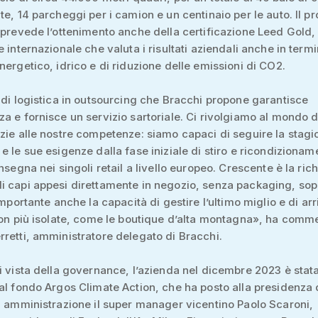
te, 14 parcheggi per i camion e un centinaio per le auto. Il p
 prevede l’ottenimento anche della certificazione Leed Gold,
 internazionale che valuta i risultati aziendali anche in termi
nergetico, idrico e di riduzione delle emissioni di CO2.
 di logistica in outsourcing che Bracchi propone garantisce
a e fornisce un servizio sartoriale. Ci rivolgiamo al mondo d
zie alle nostre competenze: siamo capaci di seguire la stagi
e le sue esigenze dalla fase iniziale di stiro e ricondizionam
nsegna nei singoli retail a livello europeo. Crescente è la rich
 capi appesi direttamente in negozio, senza packaging, sopr
Importante anche la capacità di gestire l’ultimo miglio e di ar
ion più isolate, come le boutique d’alta montagna», ha comm
retti, amministratore delegato di Bracchi.
i vista della governance, l’azienda nel dicembre 2023 è stat
al fondo Argos Climate Action, che ha posto alla presidenza 
i amministrazione il super manager vicentino Paolo Scaroni,