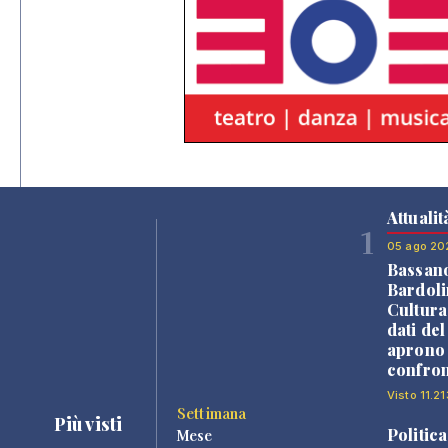
Attualit
1
05 ago 20
Bassan
Bardoli
Cultura
dati de
aprono 
confron
Visto 11.21
Settimana
Più visti
Politica
Mese