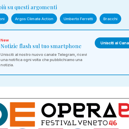
 più su questi argomenti
oni
Argos Climate Action
Umberto Ferretti
Bracchi
New
Unisciti al Cana
Notizie flash sul tuo smartphone
Unisciti al nostro nuovo canale Telegram, ricevi
una notifica ogni volta che pubblichiamo una
notizia.