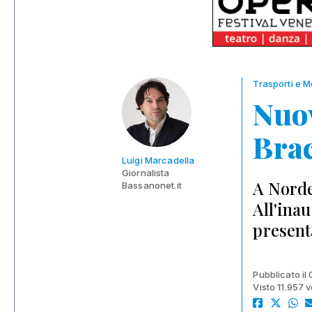
Trasporti e Mo
Nuov
Bra
Luigi Marcadella
Giornalista
A Nordes
Bassanonet.it
All'ina
present
Pubblicato il
Visto 11.957 v