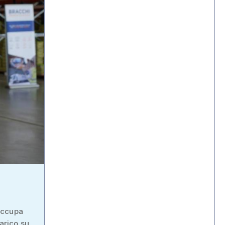
occupa
carico su