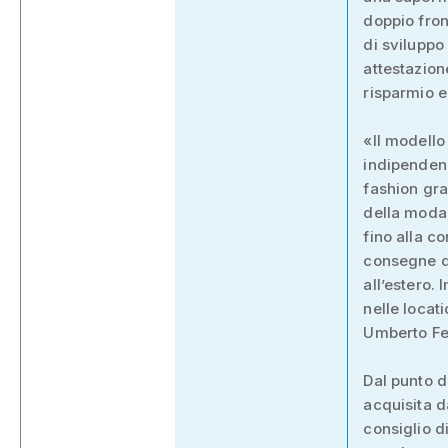
doppio fron
di sviluppo
attestazione
risparmio e
«Il modello
indipendenz
fashion gra
della moda 
fino alla co
consegne di
all’estero. 
nelle locat
Umberto Fer
Dal punto d
acquisita d
consiglio d