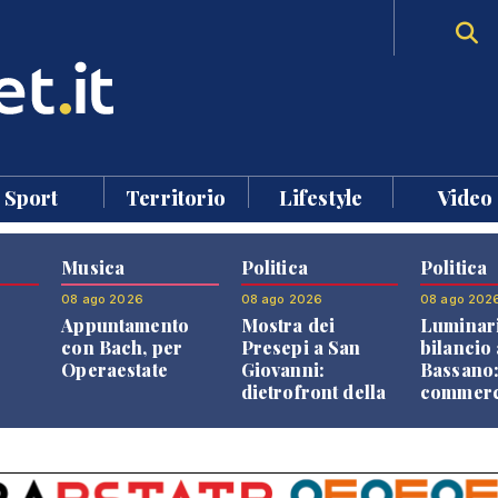
Sport
Territorio
Lifestyle
Video
Musica
Politica
Politica
08 ago 2026
08 ago 2026
08 ago 202
Appuntamento
Mostra dei
Luminari
con Bach, per
Presepi a San
bilancio 
Operaestate
Giovanni:
Bassano
dietrofront della
commerci
giunta e critiche
cittadini
dell'opposizione
una quot
volontar