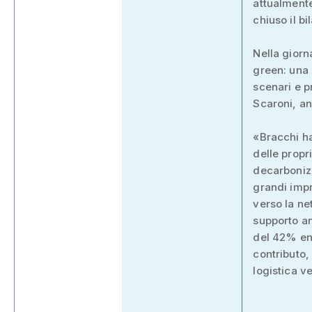
attualmente
chiuso il bi
Nella giorn
green: una 
scenari e pr
Scaroni, an
«Bracchi ha
delle propr
decarbonizz
grandi impr
verso la ne
supporto an
del 42% ent
contributo,
logistica v