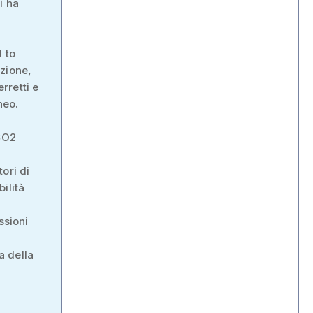
i ha
 to
azione,
rretti e
neo.
 CO2
ori di
ilità
ssioni
a della