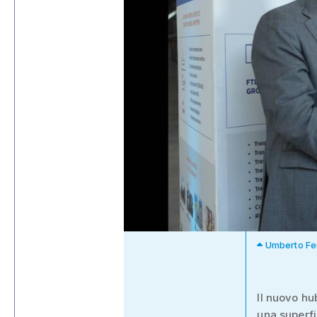
Umberto Fer
Il nuovo h
una superfi