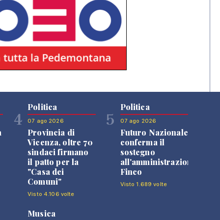
Politica
Politica
4
5
07 ago 2026
07 ago 2026
a
Provincia di
Futuro Nazionale
Vicenza, oltre 70
conferma il
sindaci firmano
sostegno
il patto per la
all'amministrazione
"Casa dei
Finco
Comuni"
Visto 1.689 volte
Visto 4.106 volte
Musica