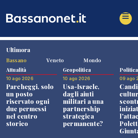
Ultimora
Bassano
Veneto
Mondo
Attualità
Geopolitica
Politic
10 ago 2026
10 ago 2026
09 ago 
Parcheggi, solo
Usa-Israele,
Candi
un posto
dagli aiuti
cultur
riservato ogni
militari a una
scont
due permessi
partnership
inizia
nel centro
strategica
l'atta
storico
permanente?
Polett
Giunt