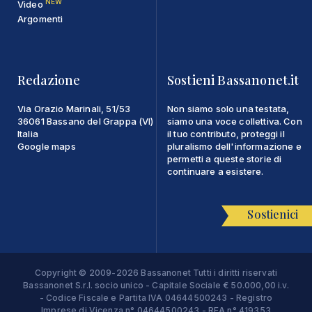
NEW
Video
Argomenti
Redazione
Sostieni Bassanonet.it
Via Orazio Marinali, 51/53
Non siamo solo una testata,
36061 Bassano del Grappa (VI)
siamo una voce collettiva. Con
Italia
il tuo contributo, proteggi il
Google maps
pluralismo dell'informazione e
permetti a queste storie di
continuare a esistere.
Sostienici
Copyright © 2009-2026 Bassanonet Tutti i diritti riservati
Bassanonet S.r.l. socio unico - Capitale Sociale € 50.000,00 i.v.
- Codice Fiscale e Partita IVA 04644500243 - Registro
Imprese di Vicenza n° 04644500243 - REA n° 419353