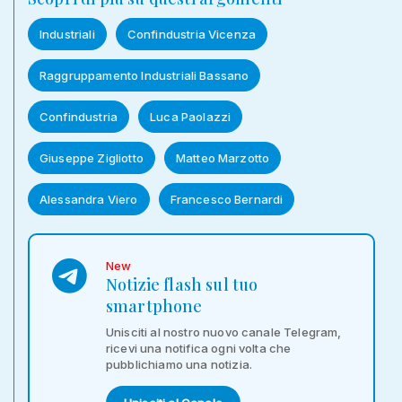
Industriali
Confindustria Vicenza
Raggruppamento Industriali Bassano
Confindustria
Luca Paolazzi
Giuseppe Zigliotto
Matteo Marzotto
Alessandra Viero
Francesco Bernardi
New
Notizie flash sul tuo
smartphone
Unisciti al nostro nuovo canale Telegram,
ricevi una notifica ogni volta che
pubblichiamo una notizia.