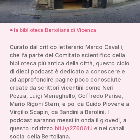
la biblioteca Bertoliana di Vicenza
Curato dal critico letterario Marco Cavalli,
che fa parte del Comitato scientifico della
biblioteca più antica della città, questo ciclo
di dieci podcast è dedicato a conoscere e
ad approfondire pagine poco conosciute
create da scrittori vicentini come Neri
Pozza, Luigi Meneghello, Goffredo Parise,
Mario Rigoni Stern, e poi da Guido Piovene a
Virgilio Scapin, da Bandini a Barolini. I
podcast saranno messi in onda il giovedì, a
questo indirizzo
bit.ly/2Z606fJ
e nei canali
social della Bertoliana.