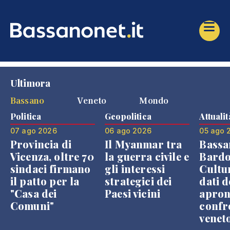
Ultimora
Bassano
Veneto
Mondo
Politica
Geopolitica
Attualit
07 ago 2026
06 ago 2026
05 ago 
Provincia di
Il Myanmar tra
Bassa
Vicenza, oltre 70
la guerra civile e
Bardo
sindaci firmano
gli interessi
Cultur
il patto per la
strategici dei
dati d
"Casa dei
Paesi vicini
apron
Comuni"
confr
venet