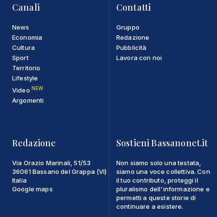
Canali
Contatti
News
Gruppo
Economia
Redazione
Cultura
Pubblicità
Sport
Lavora con noi
Territorio
Lifestyle
NEW
Video
Argomenti
Redazione
Sostieni Bassanonet.it
Via Orazio Marinali, 51/53
Non siamo solo una testata,
36061 Bassano del Grappa (VI)
siamo una voce collettiva. Con
Italia
il tuo contributo, proteggi il
Google maps
pluralismo dell'informazione e
permetti a queste storie di
continuare a esistere.