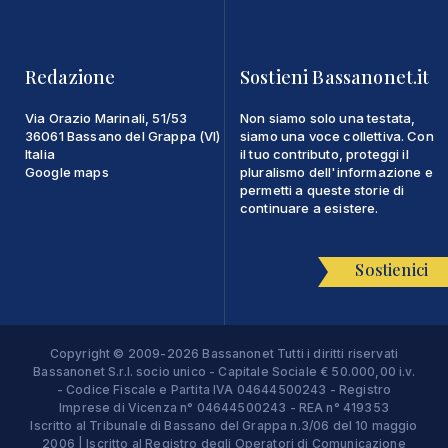
Redazione
Sostieni Bassanonet.it
Via Orazio Marinali, 51/53
Non siamo solo una testata,
36061 Bassano del Grappa (VI)
siamo una voce collettiva. Con
Italia
il tuo contributo, proteggi il
Google maps
pluralismo dell'informazione e
permetti a queste storie di
continuare a esistere.
Sostienici
Copyright © 2009-2026 Bassanonet Tutti i diritti riservati
Bassanonet S.r.l. socio unico - Capitale Sociale € 50.000,00 i.v.
- Codice Fiscale e Partita IVA 04644500243 - Registro
Imprese di Vicenza n° 04644500243 - REA n° 419353
Iscritto al Tribunale di Bassano del Grappa n.3/06 del 10 maggio
2006 | Iscritto al Registro degli Operatori di Comunicazione