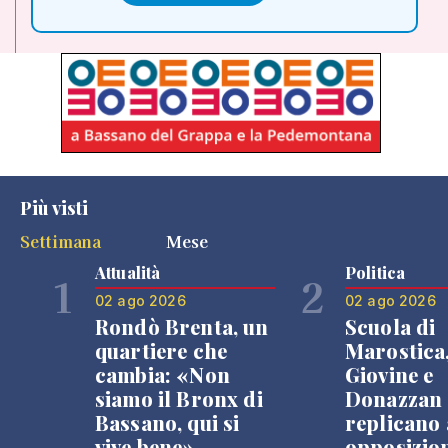
Più visti
Settimana
Mese
Attualità
Politica
1
2
02 ago 2026
02 ago 2026
Rondò Brenta, un
Scuola di
quartiere che
Marostica
cambia: «Non
Giovine e
siamo il Bronx di
Donazzan
Bassano, qui si
replicano 
vive bene»
opposizio