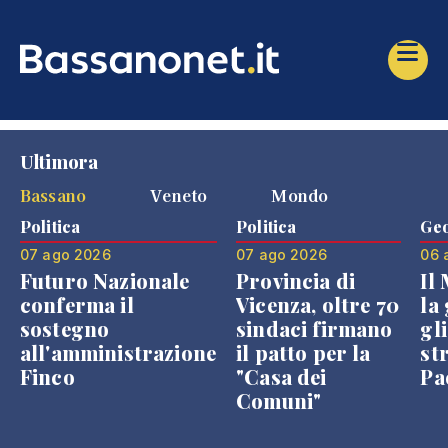
Ultimora
Bassano
Veneto
Mondo
Politica
Politica
Geo
07 ago 2026
07 ago 2026
06 
Futuro Nazionale
Provincia di
Il
conferma il
Vicenza, oltre 70
la 
sostegno
sindaci firmano
gli
all'amministrazione
il patto per la
st
Finco
"Casa dei
Pae
Comuni"