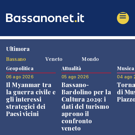
Ultimora
Bassano
Veneto
Mondo
Geopolitica
Attualità
Musica
06 ago 2026
05 ago 2026
04 ago 
Il Myanmar tra
Bassano-
Torna
la guerra civile e
Bardolino per la
di Mus
gli interessi
Cultura 2029: i
Piazz
strategici dei
dati del turismo
Paesi vicini
aprono il
confronto
veneto