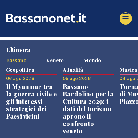
Ultimora
Bassano
Veneto
Mondo
Geopolitica
Attualità
Musica
06 ago 2026
05 ago 2026
04 ago 
Il Myanmar tra
Bassano-
Torna
la guerra civile e
Bardolino per la
di Mus
gli interessi
Cultura 2029: i
Piazz
strategici dei
dati del turismo
Paesi vicini
aprono il
confronto
veneto