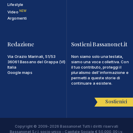
Lifestyle
NEW
Video
Argomenti
Redazione
Sostieni Bassanonet.it
Via Orazio Marinali, 51/53
Non siamo solo una testata,
36061 Bassano del Grappa (VI)
siamo una voce collettiva. Con
Italia
il tuo contributo, proteggi il
Google maps
pluralismo dell'informazione e
permetti a queste storie di
continuare a esistere.
Sostienici
Copyright © 2009-2026 Bassanonet Tutti i diritti riservati
Bassanonet S.r.l. socio unico - Capitale Sociale € 50.000,00 i.v.