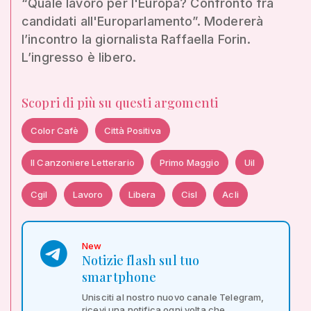
“Quale lavoro per l'Europa? Confronto fra
candidati all'Europarlamento”. Modererà
l’incontro la giornalista Raffaella Forin.
L’ingresso è libero.
Scopri di più su questi argomenti
Color Cafè
Città Positiva
Il Canzoniere Letterario
Primo Maggio
Uil
Cgil
Lavoro
Libera
Cisl
Acli
New
Notizie flash sul tuo
smartphone
Unisciti al nostro nuovo canale Telegram,
ricevi una notifica ogni volta che