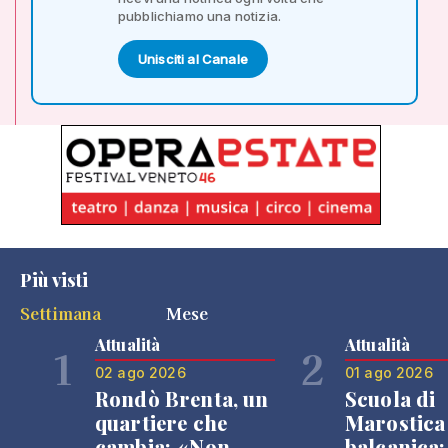
pubblichiamo una notizia.
Unisciti al Canale
Più visti
Settimana
Mese
Attualità
Attualità
1
2
02 ago 2026
01 ago 2026
Rondò Brenta, un
Scuola di
quartiere che
Marostica 
cambia: «Non
balcanica: 