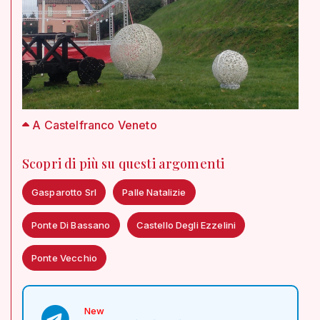
A Castelfranco Veneto
Scopri di più su questi argomenti
Gasparotto Srl
Palle Natalizie
Ponte Di Bassano
Castello Degli Ezzelini
Ponte Vecchio
New