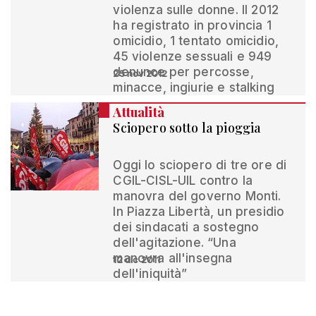
violenza sulle donne. Il 2012
ha registrato in provincia 1
omicidio, 1 tentato omicidio,
45 violenze sessuali e 949
denunce per percosse,
25 nov 2012
minacce, ingiurie e stalking
Attualità
Sciopero sotto la pioggia
Oggi lo sciopero di tre ore di
CGIL-CISL-UIL contro la
manovra del governo Monti.
In Piazza Libertà, un presidio
dei sindacati a sostegno
dell'agitazione. “Una
manovra all'insegna
12 dic 2011
dell'iniquità”