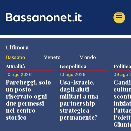
Ultimora
Bassano
Veneto
Mondo
Attualità
Geopolitica
Politic
10 ago 2026
10 ago 2026
09 ago 
Parcheggi, solo
Usa-Israele,
Candi
un posto
dagli aiuti
cultur
riservato ogni
militari a una
scont
due permessi
partnership
inizia
nel centro
strategica
l'atta
storico
permanente?
Polett
Giunt