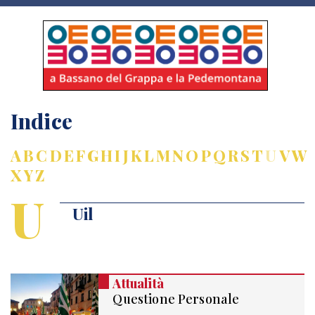
Indice
A
B
C
D
E
F
G
H
I
J
K
L
M
N
O
P
Q
R
S
T
U
V
W
X
Y
Z
U
Uil
Attualità
Questione Personale