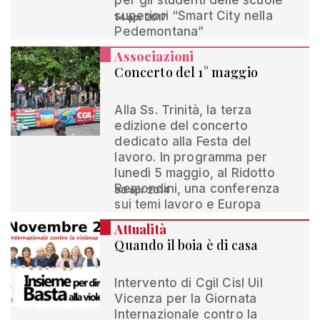
per gli studenti delle scuole
superiori “Smart City nella
14 apr 2017
Pedemontana”
Associazioni
Concerto del 1° maggio
Alla Ss. Trinità, la terza
edizione del concerto
dedicato alla Festa del
lavoro. In programma per
lunedì 5 maggio, al Ridotto
Remondini, una conferenza
30 apr 2014
sui temi lavoro e Europa
Attualità
Quando il boia è di casa
Intervento di Cgil Cisl Uil
Vicenza per la Giornata
Internazionale contro la