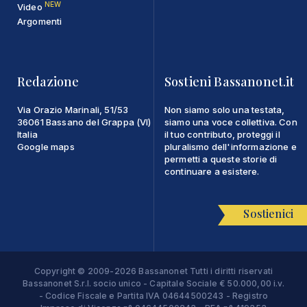
NEW
Video
Argomenti
Redazione
Sostieni Bassanonet.it
Via Orazio Marinali, 51/53
Non siamo solo una testata,
36061 Bassano del Grappa (VI)
siamo una voce collettiva. Con
Italia
il tuo contributo, proteggi il
Google maps
pluralismo dell'informazione e
permetti a queste storie di
continuare a esistere.
Sostienici
Copyright © 2009-2026 Bassanonet Tutti i diritti riservati
Bassanonet S.r.l. socio unico - Capitale Sociale € 50.000,00 i.v.
- Codice Fiscale e Partita IVA 04644500243 - Registro