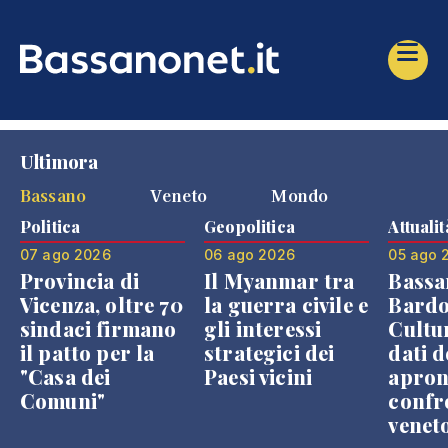
Ultimora
Bassano
Veneto
Mondo
Politica
Geopolitica
Attualit
07 ago 2026
06 ago 2026
05 ago 
Provincia di
Il Myanmar tra
Bassa
Vicenza, oltre 70
la guerra civile e
Bardo
sindaci firmano
gli interessi
Cultur
il patto per la
strategici dei
dati d
"Casa dei
Paesi vicini
apron
Comuni"
confr
venet