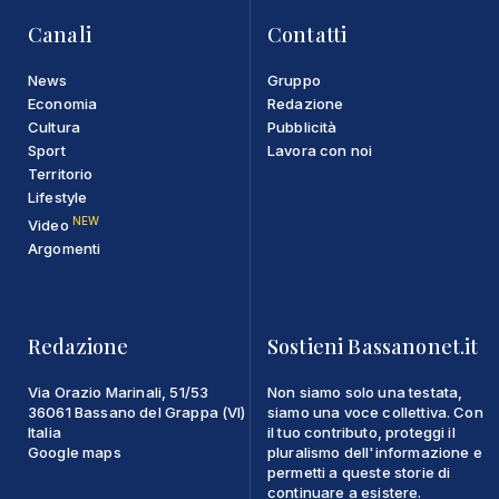
Canali
Contatti
News
Gruppo
Economia
Redazione
Cultura
Pubblicità
Sport
Lavora con noi
Territorio
Lifestyle
NEW
Video
Argomenti
Redazione
Sostieni Bassanonet.it
Via Orazio Marinali, 51/53
Non siamo solo una testata,
36061 Bassano del Grappa (VI)
siamo una voce collettiva. Con
Italia
il tuo contributo, proteggi il
Google maps
pluralismo dell'informazione e
permetti a queste storie di
continuare a esistere.