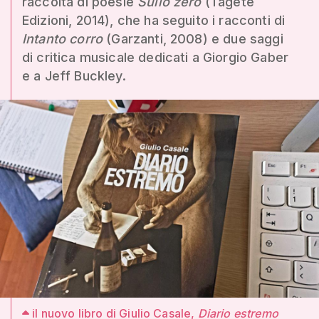
raccolta di poesie
Sullo zero
(Tagete
Edizioni, 2014), che ha seguito i racconti di
Intanto corro
(Garzanti, 2008) e due saggi
di critica musicale dedicati a Giorgio Gaber
e a Jeff Buckley.
il nuovo libro di Giulio Casale,
Diario estremo