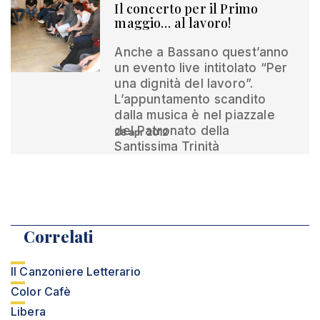
Il concerto per il Primo
maggio… al lavoro!
Anche a Bassano quest’anno
un evento live intitolato “Per
una dignità del lavoro”.
L’appuntamento scandito
dalla musica è nel piazzale
del Patronato della
28 apr 2012
Santissima Trinità
Correlati
Il Canzoniere Letterario
Color Cafè
Libera