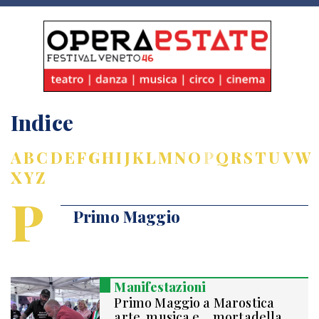
Indice
A
B
C
D
E
F
G
H
I
J
K
L
M
N
O
P
Q
R
S
T
U
V
W
X
Y
Z
P
Primo Maggio
Manifestazioni
Primo Maggio a Marostica
arte, musica e… mortadella