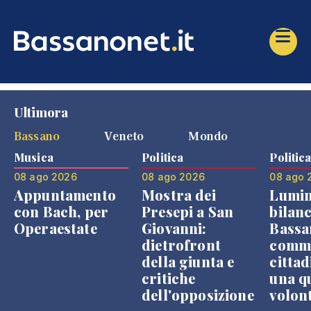
Ultimora
Bassano
Veneto
Mondo
Musica
Politica
Politic
08 ago 2026
08 ago 2026
08 ago 
Appuntamento
Mostra dei
Lumin
con Bach, per
Presepi a San
bilanc
Operaestate
Giovanni:
Bassa
dietrofront
comme
della giunta e
cittad
critiche
una q
dell'opposizione
volon