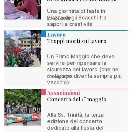
Una giornata di festa in
Piazza degli Scacchi tra
27 apr 2026
sapori e creatività
Lavoro
Troppi morti sul lavoro
Un Primo Maggio che deve
servire per ripensare la
sicurezza del lavoro (che nel
frattempo diventa sempre più
01 mag 2024
vecchio)
Associazioni
Concerto del 1° maggio
Alla Ss. Trinità, la terza
edizione del concerto
dedicato alla Festa del