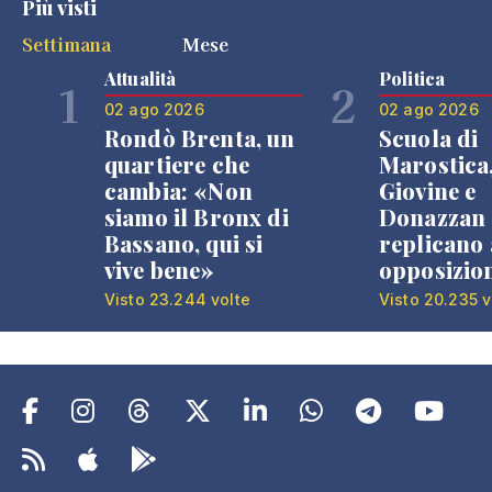
Più visti
Settimana
Mese
Attualità
Politica
1
2
02 ago 2026
02 ago 2026
Rondò Brenta, un
Scuola di
quartiere che
Marostica
cambia: «Non
Giovine e
siamo il Bronx di
Donazzan
Bassano, qui si
replicano 
vive bene»
opposizio
Visto 23.244 volte
Visto 20.235 v