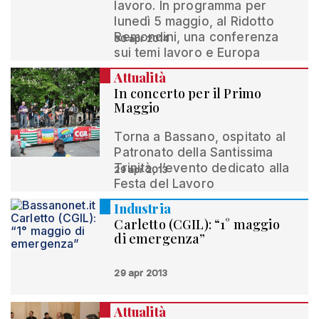
lavoro. In programma per
lunedì 5 maggio, al Ridotto
Remondini, una conferenza
30 apr 2014
sui temi lavoro e Europa
Attualità
In concerto per il Primo
Maggio
Torna a Bassano, ospitato al
Patronato della Santissima
Trinità, l’evento dedicato alla
29 apr 2013
Festa del Lavoro
Industria
Carletto (CGIL): “1° maggio
di emergenza”
29 apr 2013
Attualità