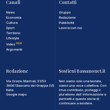
Canali
Contatti
News
Gruppo
Economia
Redazione
Cultura
Pubblicità
Sport
Lavora con noi
Territorio
Lifestyle
NEW
Video
Argomenti
Redazione
Sostieni Bassanonet.it
Via Orazio Marinali, 51/53
Non siamo solo una testata,
36061 Bassano del Grappa (VI)
siamo una voce collettiva. Con
Italia
il tuo contributo, proteggi il
Google maps
pluralismo dell'informazione e
permetti a queste storie di
continuare a esistere.