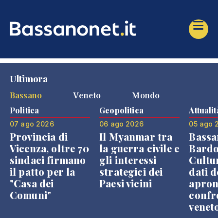
Ultimora
Bassano
Veneto
Mondo
Politica
Geopolitica
Attualit
07 ago 2026
06 ago 2026
05 ago 
Provincia di
Il Myanmar tra
Bassa
Vicenza, oltre 70
la guerra civile e
Bardo
sindaci firmano
gli interessi
Cultur
il patto per la
strategici dei
dati d
"Casa dei
Paesi vicini
apron
Comuni"
confr
venet