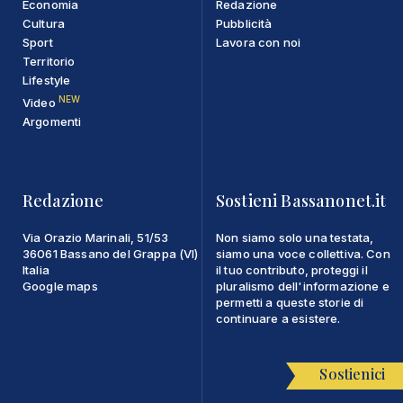
Economia
Redazione
Cultura
Pubblicità
Sport
Lavora con noi
Territorio
Lifestyle
NEW
Video
Argomenti
Redazione
Sostieni Bassanonet.it
Via Orazio Marinali, 51/53
Non siamo solo una testata,
36061 Bassano del Grappa (VI)
siamo una voce collettiva. Con
Italia
il tuo contributo, proteggi il
Google maps
pluralismo dell'informazione e
permetti a queste storie di
continuare a esistere.
Sostienici