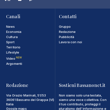
Canali
Contatti
News
Gruppo
Economia
Redazione
Cultura
Pubblicità
Sport
Lavora con noi
Territorio
Lifestyle
NEW
Video
Argomenti
Redazione
Sostieni Bassanonet.it
Via Orazio Marinali, 51/53
Non siamo solo una testata,
36061 Bassano del Grappa (VI)
siamo una voce collettiva. Con
Italia
il tuo contributo, proteggi il
Google maps
pluralismo dell'informazione e