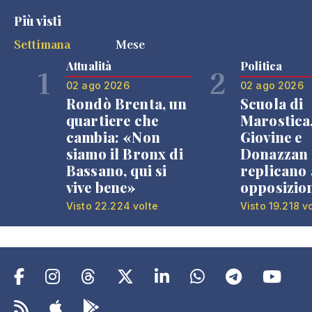
Più visti
Settimana
Mese
Attualità
Politica
1
2
02 ago 2026
02 ago 2026
Rondò Brenta, un
Scuola di
quartiere che
Marostica
cambia: «Non
Giovine e
siamo il Bronx di
Donazzan
Bassano, qui si
replicano 
vive bene»
opposizio
Visto 22.224 volte
Visto 19.218 v