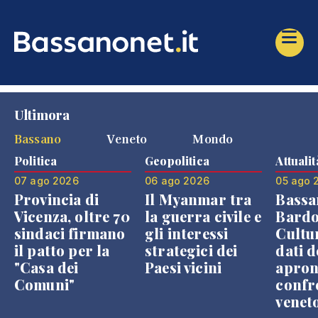
Ultimora
Bassano
Veneto
Mondo
Politica
Geopolitica
Attualit
07 ago 2026
06 ago 2026
05 ago 
Provincia di
Il Myanmar tra
Bassa
Vicenza, oltre 70
la guerra civile e
Bardo
sindaci firmano
gli interessi
Cultur
il patto per la
strategici dei
dati d
"Casa dei
Paesi vicini
apron
Comuni"
confr
venet