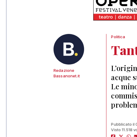
Politica
Tan
L’origi
Redazione
acque s
Bassanonet.it
Le mino
commiss
problem
Pubblicato il
Visto 11.518 v