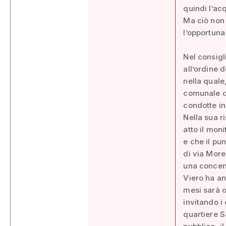
quindi l’ac
Ma ciò non 
l’opportuna
Nel consigl
all’ordine 
nella quale
comunale di
condotte i
Nella sua r
atto il mon
e che il pu
di via Morel
una concent
Viero ha an
mesi sarà o
invitando i
quartiere S