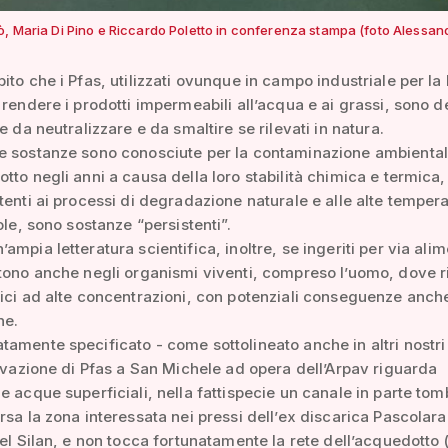
ò, Maria Di Pino e Riccardo Poletto in conferenza stampa (foto Alessan
ito che i Pfas, utilizzati ovunque in campo industriale per la 
 rendere i prodotti impermeabili all’acqua e ai grassi, sono d
e da neutralizzare e da smaltire se rilevati in natura.
e sostanze sono conosciute per la contaminazione ambienta
tto negli anni a causa della loro stabilità chimica e termica,
tenti ai processi di degradazione naturale e alle alte tempera
ole, sono sostanze “persistenti”.
ampia letteratura scientifica, inoltre, se ingeriti per via alim
tono anche negli organismi viventi, compreso l’uomo, dove r
ici ad alte concentrazioni, con potenziali conseguenze anch
ne.
amente specificato - come sottolineato anche in altri nostri 
levazione di Pfas a San Michele ad opera dell’Arpav riguarda
e acque superficiali, nella fattispecie un canale in parte tom
rsa la zona interessata nei pressi dell’ex discarica Pascolara
nel Silan, e non tocca fortunatamente la rete dell’acquedotto 