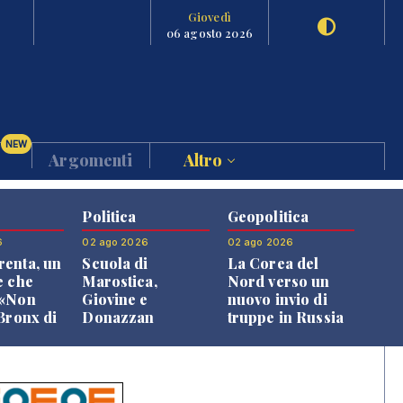
Giovedì
06 agosto 2026
NEW
Argomenti
Altro
Politica
Geopolitica
6
02 ago 2026
02 ago 2026
enta, un
Scuola di
La Corea del
e che
Marostica,
Nord verso un
 «Non
Giovine e
nuovo invio di
 Bronx di
Donazzan
truppe in Russia
 qui si
replicano alle
e»
opposizioni