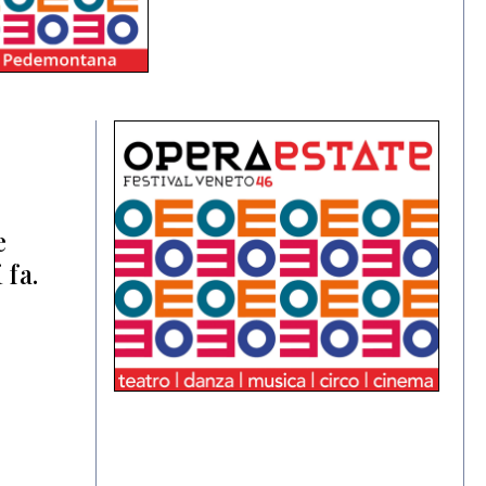
e
 fa.