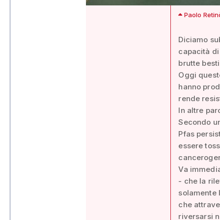
Paolo Retin
Diciamo sub
capacità di
brutte besti
Oggi quest
hanno prodo
rende resis
In altre par
Secondo un’
Pfas persis
essere toss
canceroge
Va immediat
- che la ri
solamente l
che attrave
riversarsi 