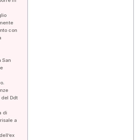
porre in
glio
amente
ento con
a
a San
le
o.
enze
i del Ddt
a di
risale a
dell’ex