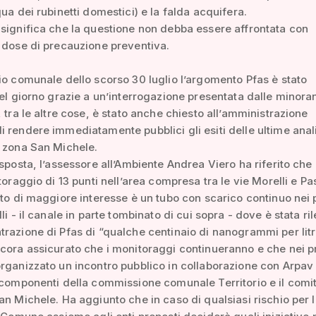
qua dei rubinetti domestici) e la falda acquifera.
significa che la questione non debba essere affrontata con
 dose di precauzione preventiva.
io comunale dello scorso 30 luglio l’argomento Pfas è stato
del giorno grazie a un’interrogazione presentata dalle minora
, tra le altre cose, è stato anche chiesto all’amministrazione
 rendere immediatamente pubblici gli esiti delle ultime anali
n zona San Michele.
isposta, l’assessore all’Ambiente Andrea Viero ha riferito che 
itoraggio di 13 punti nell’area compresa tra le vie Morelli e P
nto di maggiore interesse è un tubo con scarico continuo nei 
li - il canale in parte tombinato di cui sopra - dove è stata ri
razione di Pfas di “qualche centinaio di nanogrammi per litr
cora assicurato che i monitoraggi continueranno e che nei p
rganizzato un incontro pubblico in collaborazione con Arpav
 componenti della commissione comunale Territorio e il comit
an Michele. Ha aggiunto che in caso di qualsiasi rischio per l