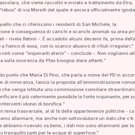
ascolara, che viene raccolto e inviato a trattamento da Etra, 
“rebus” di via Morelli del quale è ancora ufficialmente ignota
ello che ci riferiscono i residenti di San Michele, la
one è conseguenza di carichi e scarichi anomali su area pri
ti - rivela Retinò -. È accaduto alcuni decenni fa, prima dell
a fianco di essa, con lo scarico abusivo di rifiuti irregolari.”
o noti come “inquinanti eterni” - conclude -. Non vogliamo a
 sulla sicurezza da Pfas bisogna stare attenti.”
to punto che Maria Di Pino, che parla a nome del PD in acco
rze di minoranza, lancia la proposta all’amministrazione comu
che venga istituita una commissione consiliare straordinari
ificare il più celermente possibile la fonte inquinante, per p
i interventi idonei di bonifica.”
n tema trasversale, al di là delle appartenenze politiche - c
iamo allarmare, ma anche non sottovalutare un dato che c’è.
e abbiamo ricevuto va bene, i dati non sono allarmanti per la 
 tranquillizzanti per le acque di superficie.”