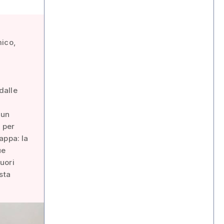
mico,
dalle
 un
i per
appa: la
ue
fuori
sta