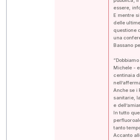
pubblica, i
essere, inf
E mentre si
delle ultim
questione d
una confere
Bassano per
“Dobbiamo t
Michele - e
centinaia d
nell’afferm
Anche se i
sanitarie, 
e dell’amia
In tutto qu
perfluoroal
tanto tempo
Accanto all