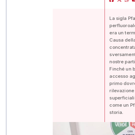
La sigla Pf
perfluoroal
era un term
Causa della
concentrata
sversamenti 
nostre parti
Finché un 
accesso agl
primo dovre
rilevazione
superficiali
come un Pfa
storia.