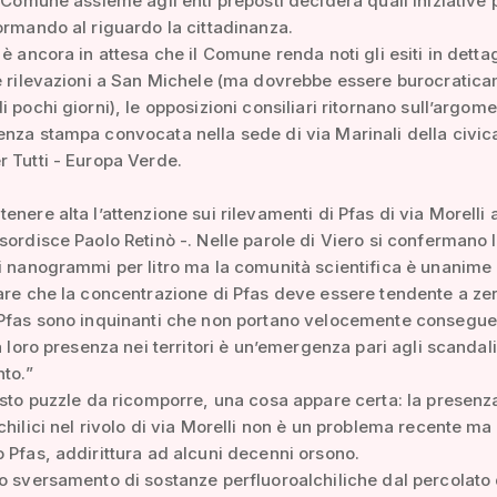
l Comune assieme agli enti preposti deciderà quali iniziative 
ormando al riguardo la cittadinanza.
 è ancora in attesa che il Comune renda noti gli esiti in detta
e rilevazioni a San Michele (ma dovrebbe essere burocratic
i pochi giorni), le opposizioni consiliari ritornano sull’argom
nza stampa convocata nella sede di via Marinali della civic
 Tutti - Europa Verde.
enere alta l’attenzione sui rilevamenti di Pfas di via Morelli 
sordisce Paolo Retinò -. Nelle parole di Viero si confermano 
i nanogrammi per litro ma la comunità scientifica è unanime
are che la concentrazione di Pfas deve essere tendente a zer
 Pfas sono inquinanti che non portano velocemente consegu
la loro presenza nei territori è un’emergenza pari agli scandal
nto.”
esto puzzle da ricomporre, una cosa appare certa: la presenz
chilici nel rivolo di via Morelli non è un problema recente ma 
 Pfas, addirittura ad alcuni decenni orsono.
o sversamento di sostanze perfluoroalchiliche dal percolato 