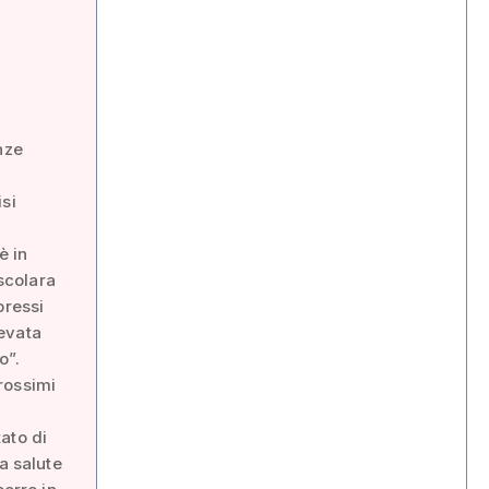
nze
si
è in
ascolara
pressi
levata
o”.
rossimi
ato di
a salute