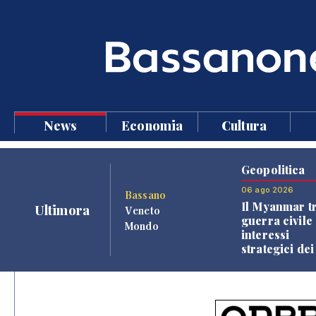
News
Economia
Cultura
Geopolitica
06 ago 2026
Bassano
Il Myanmar tr
Ultimora
Veneto
guerra civile 
Mondo
interessi
strategici dei
Paesi vicini