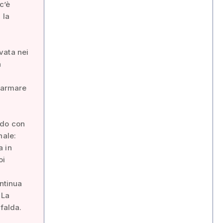
c’è
 la
vata nei
a
llarmare
rdo con
nale:
a in
oi
ontinua
 La
falda.