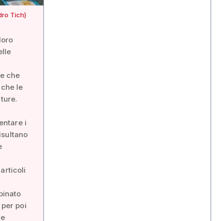
dro Tich)
loro
elle
le che
 che le
ture.
entare i
isultano
e
articoli
binato
 per poi
(e