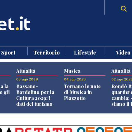
Sport
Territorio
Lifestyle
Video
Attualità
Musica
Attualità
05 ago 2026
04 ago 2026
02 ago 202
a la
Bassano-
Tornano le note
Rondò Br
e gli
Bardolino per la
di Musica in
quartier
Cultura 2029: i
Piazzotto
cambia:
dati del turismo
siamo il
aprono il
Bassano,
confronto veneto
vive ben