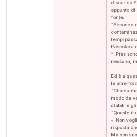
discarica P
appunto di 
fonte.
“Secondo qu
contaminazi
tempi passa
Pascolara o 
“I Pfas son
nessuno, ma
Ed è a ques
le altre fo
“Chiediamo 
modo da ver
stabilire gl
“Questo è u
-. Non vogl
risposta ch
Ma non sono