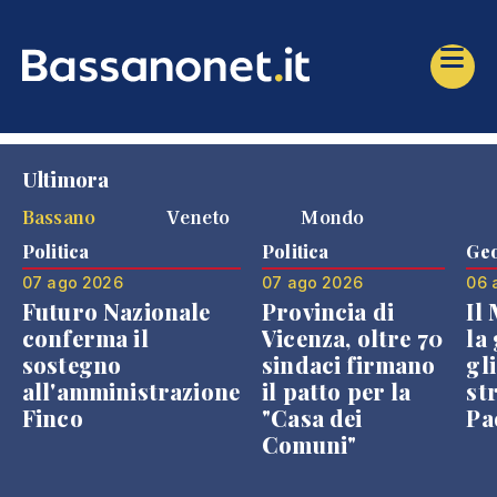
Ultimora
Bassano
Veneto
Mondo
Politica
Politica
Geo
07 ago 2026
07 ago 2026
06 
Futuro Nazionale
Provincia di
Il
conferma il
Vicenza, oltre 70
la 
sostegno
sindaci firmano
gli
all'amministrazione
il patto per la
st
Finco
"Casa dei
Pae
Comuni"