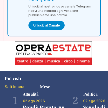
Unisciti al nostro nuovo canale Telegram,
ricevi una notifica ogni volta che
pubblichiamo una notizia.
Unisciti al Canale
Più visti
Settimana
Mese
Attualità
Politica
1
2
02 ago 2026
02 ago 2026
Rondò Brenta, un
Scuola di