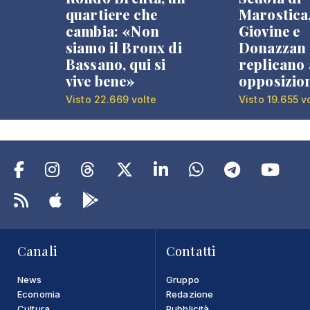
quartiere che
Marostica
cambia: «Non
Giovine e
siamo il Bronx di
Donazzan
Bassano, qui si
replicano 
vive bene»
opposizio
Visto 22.669 volte
Visto 19.655 v
Canali
Contatti
News
Gruppo
Economia
Redazione
Cultura
Pubblicità