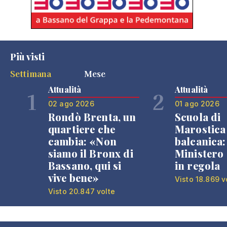
Più visti
Settimana
Mese
Attualità
Attualità
1
2
02 ago 2026
01 ago 2026
Rondò Brenta, un
Scuola di
quartiere che
Marostica 
cambia: «Non
balcanica: 
siamo il Bronx di
Ministero 
Bassano, qui si
in regola
vive bene»
Visto 18.869 v
Visto 20.847 volte