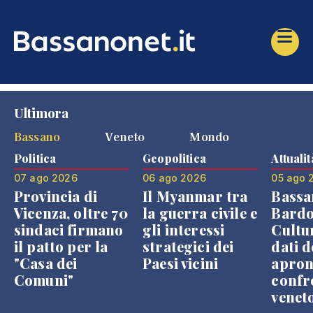
Ultimora
Bassano
Veneto
Mondo
Politica
Geopolitica
Attualit
07 ago 2026
06 ago 2026
05 ago 
Provincia di
Il Myanmar tra
Bassa
Vicenza, oltre 70
la guerra civile e
Bardo
sindaci firmano
gli interessi
Cultur
il patto per la
strategici dei
dati d
"Casa dei
Paesi vicini
apron
Comuni"
confr
venet