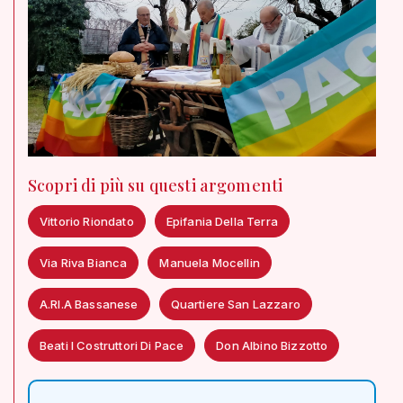
Scopri di più su questi argomenti
Vittorio Riondato
Epifania Della Terra
Via Riva Bianca
Manuela Mocellin
A.RI.A Bassanese
Quartiere San Lazzaro
Beati I Costruttori Di Pace
Don Albino Bizzotto