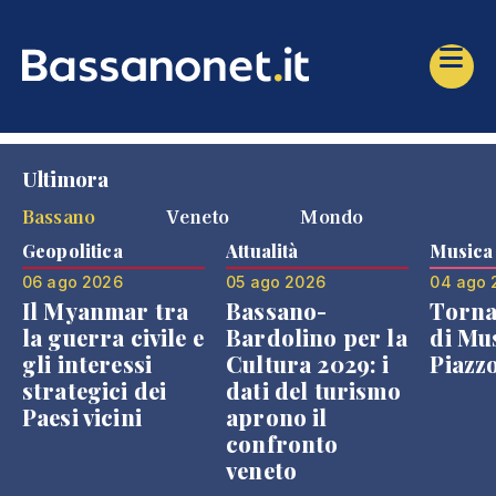
Ultimora
Bassano
Veneto
Mondo
Geopolitica
Attualità
Musica
06 ago 2026
05 ago 2026
04 ago 
Il Myanmar tra
Bassano-
Torna
la guerra civile e
Bardolino per la
di Mus
gli interessi
Cultura 2029: i
Piazz
strategici dei
dati del turismo
Paesi vicini
aprono il
confronto
veneto