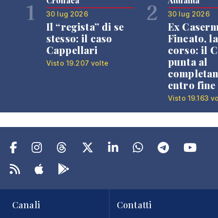
Cronaca
Attualità
1
2
30 lug 2026
30 lug 2026
Il “regista” di se
Ex Caser
stesso: il caso
Fincato, la
Cappellari
corso: il
punta al
Visto 19.207 volte
completa
entro fine
Visto 19.163 v
Canali
Contatti