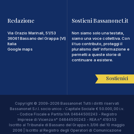
Redazione
Sostieni Bassanonet.it
Via Orazio Marinali, 51/53
Non siamo solo una testata,
36061 Bassano del Grappa (VI)
siamo una voce collettiva. Con
Italia
il tuo contributo, proteggi il
Google maps
pluralismo dell'informazione e
permetti a queste storie di
continuare a esistere.
Sostienici
Copyright © 2009-2026 Bassanonet Tutti i diritti riservati
Bassanonet S.r.l. socio unico - Capitale Sociale € 50.000,00 i.v.
- Codice Fiscale e Partita IVA 04644500243 - Registro
Imprese di Vicenza n° 04644500243 - REA n° 419353
Iscritto al Tribunale di Bassano del Grappa n.3/06 del 10 maggio
2006 | Iscritto al Registro degli Operatori di Comunicazione