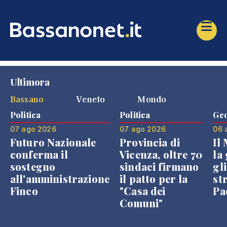
Ultimora
Bassano
Veneto
Mondo
Politica
Politica
Geo
07 ago 2026
07 ago 2026
06 
Futuro Nazionale
Provincia di
Il
conferma il
Vicenza, oltre 70
la 
sostegno
sindaci firmano
gli
all'amministrazione
il patto per la
st
Finco
"Casa dei
Pae
Comuni"