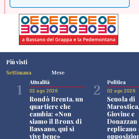
Più visti
Settimana
Mese
Attualità
Politica
1
2
02 ago 2026
02 ago 2026
Rondò Brenta, un
Scuola di
quartiere che
Marostica
cambia: «Non
Giovine e
siamo il Bronx di
Donazzan
Bassano, qui si
replicano 
vive bene»
opposizio