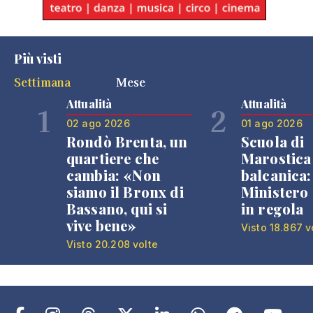
Più visti
Settimana
Mese
Attualità
Attualità
1
2
02 ago 2026
01 ago 2026
Rondò Brenta, un
Scuola di
quartiere che
Marostica 
cambia: «Non
balcanica: 
siamo il Bronx di
Ministero 
Bassano, qui si
in regola
vive bene»
Visto 18.867 v
Visto 20.208 volte