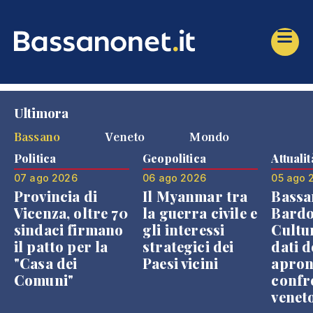
Ultimora
Bassano
Veneto
Mondo
Politica
Geopolitica
Attualit
07 ago 2026
06 ago 2026
05 ago 
Provincia di
Il Myanmar tra
Bassa
Vicenza, oltre 70
la guerra civile e
Bardo
sindaci firmano
gli interessi
Cultur
il patto per la
strategici dei
dati d
"Casa dei
Paesi vicini
apron
Comuni"
confr
venet