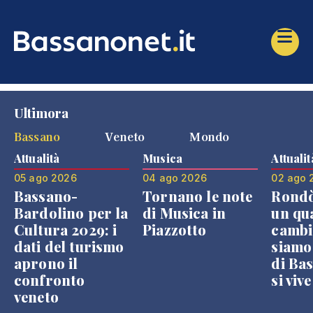
Ultimora
Bassano
Veneto
Mondo
Attualità
Musica
Attualit
05 ago 2026
04 ago 2026
02 ago 
Bassano-
Tornano le note
Rondò
Bardolino per la
di Musica in
un qu
Cultura 2029: i
Piazzotto
cambi
dati del turismo
siamo
aprono il
di Bas
confronto
si viv
veneto