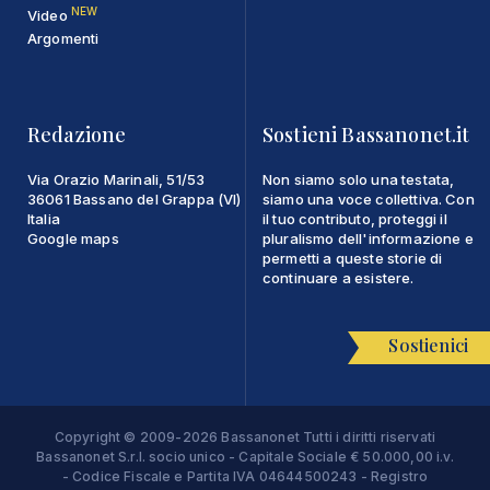
NEW
Video
Argomenti
Redazione
Sostieni Bassanonet.it
Via Orazio Marinali, 51/53
Non siamo solo una testata,
36061 Bassano del Grappa (VI)
siamo una voce collettiva. Con
Italia
il tuo contributo, proteggi il
Google maps
pluralismo dell'informazione e
permetti a queste storie di
continuare a esistere.
Sostienici
Copyright © 2009-2026 Bassanonet Tutti i diritti riservati
Bassanonet S.r.l. socio unico - Capitale Sociale € 50.000,00 i.v.
- Codice Fiscale e Partita IVA 04644500243 - Registro