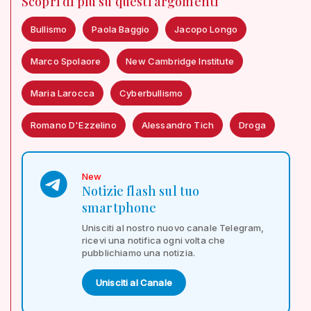
Scopri di più su questi argomenti
Bullismo
Paola Baggio
Jacopo Longo
Marco Spolaore
New Cambridge Institute
Maria Larocca
Cyberbullismo
Romano D'Ezzelino
Alessandro Tich
Droga
New
Notizie flash sul tuo
smartphone
Unisciti al nostro nuovo canale Telegram,
ricevi una notifica ogni volta che
pubblichiamo una notizia.
Unisciti al Canale