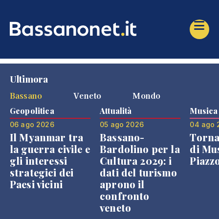
Ultimora
Bassano
Veneto
Mondo
Geopolitica
Attualità
Musica
06 ago 2026
05 ago 2026
04 ago 
Il Myanmar tra
Bassano-
Torna
la guerra civile e
Bardolino per la
di Mus
gli interessi
Cultura 2029: i
Piazz
strategici dei
dati del turismo
Paesi vicini
aprono il
confronto
veneto