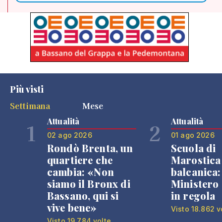
Più visti
Settimana
Mese
Attualità
Attualità
1
2
02 ago 2026
01 ago 2026
Rondò Brenta, un
Scuola di
quartiere che
Marostica 
cambia: «Non
balcanica: 
siamo il Bronx di
Ministero 
Bassano, qui si
in regola
vive bene»
Visto 18.862 v
Visto 19.784 volte