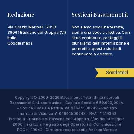
Redazione
Sostieni Bassanonet.it
Via Orazio Marinali, 51/53
Non siamo solo una testata,
36061 Bassano del Grappa (VI)
siamo una voce collettiva. Con
Italia
il tuo contributo, proteggi il
Google maps
pluralismo dell'informazione e
permetti a queste storie di
continuare a esistere.
Sostienici
Copyright © 2009-2026 Bassanonet Tutti i diritti riservati
Bassanonet S.r.l. socio unico - Capitale Sociale € 50.000,00 i.v.
- Codice Fiscale e Partita IVA 04644500243 - Registro
Imprese di Vicenza n° 04644500243 - REA n° 419353
Iscritto al Tribunale di Bassano del Grappa n.3/06 del 10 maggio
2006 | Iscritto al Registro degli Operatori di Comunicazione
ROC n. 39043 | Direttore responsabile Andrea Maroso