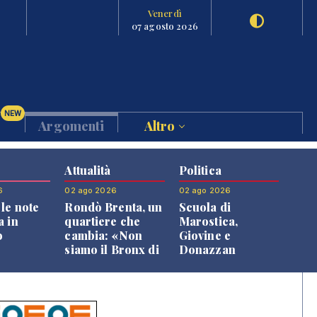
Venerdì
07 agosto 2026
NEW
Argomenti
Altro
Attualità
Politica
6
02 ago 2026
02 ago 2026
le note
Rondò Brenta, un
Scuola di
a in
quartiere che
Marostica,
o
cambia: «Non
Giovine e
siamo il Bronx di
Donazzan
Bassano, qui si
replicano alle
vive bene»
opposizioni