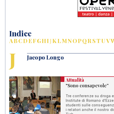
Indice
A
B
C
D
E
F
G
H
I
J
K
L
M
N
O
P
Q
R
S
T
U
V
J
Jacopo Longo
Attualità
“Sono consapevole”
Tre conferenze su droga 
Institute di Romano d'Ezzel
studenti sulle conseguenz
i relatori anche il nostro 