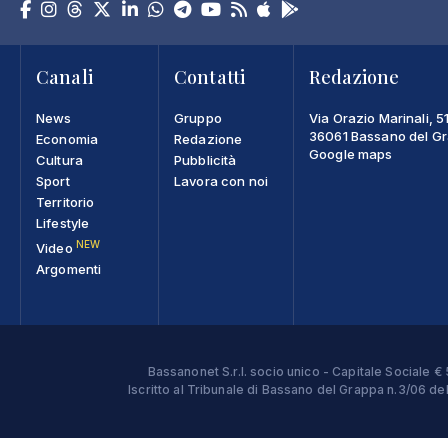
Canali
Contatti
Redazione
News
Gruppo
Via Orazio Marinali, 5
36061 Bassano del Gra
Economia
Redazione
Google maps
Cultura
Pubblicità
Sport
Lavora con noi
Territorio
Lifestyle
NEW
Video
Argomenti
Bassanonet S.r.l. socio unico - Capitale Sociale
Iscritto al Tribunale di Bassano del Grappa n.3/06 d