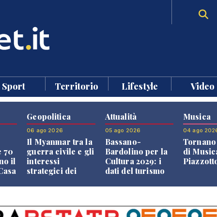
Sport
Territorio
Lifestyle
Video
Geopolitica
Attualità
Musica
06 ago 2026
05 ago 2026
04 ago 202
Il Myanmar tra la
Bassano-
Tornano 
e 70
guerra civile e gli
Bardolino per la
di Music
no il
interessi
Cultura 2029: i
Piazzott
"Casa
strategici dei
dati del turismo
Paesi vicini
aprono il
confronto veneto