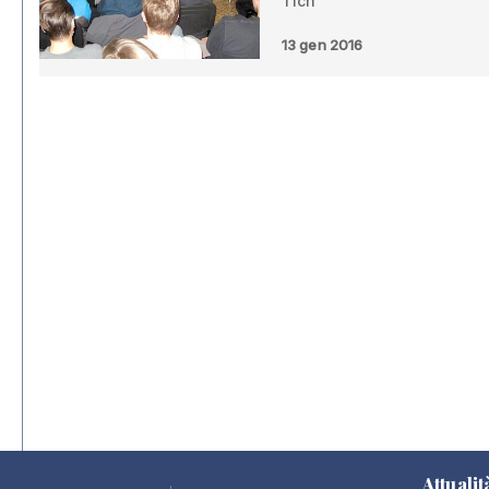
Tich
13 gen 2016
Attualit