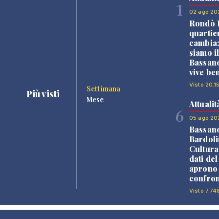
1
02 ago 20
Rondò B
quartie
cambia
siamo i
Bassano
vive be
Visto 20.1
Settimana
Più visti
Mese
Attualit
6
05 ago 20
Bassan
Bardoli
Cultura
dati de
aprono 
confron
Visto 7.74