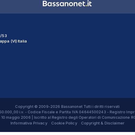
1/53
ppa (VI) Italia
Copyright © 2009-2026 Bassanonet Tutti i diritti riservati
 € 50.000,00 i.v. - Codice Fiscale e Partita IVA 04644500243 - Registro 
el 10 maggio 2006 | Iscritto al Registro degli Operatori di Comunicazion
Informativa Privacy
Cookie Policy
Copyright & Disclaimer