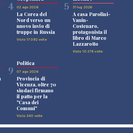
4
5
02 ago 2026
31 lug 2026
La Corea del
A casa Parolini-
Nord verso un
Vanin-
nuovo invio di
Costenaro,
truppe in Russia
protagonista il
libro di Marco
Visto 17.092 volte
Lazzarotto
Visto 10.378 volte
Politica
9
07 ago 2026
a
Provincia di
Vicenza, oltre 70
sindaci firmano
il patto per la
"Casa dei
Comuni"
Visto 340 volte