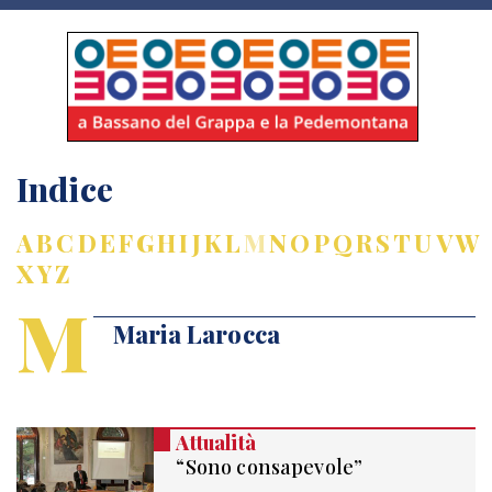
Indice
A
B
C
D
E
F
G
H
I
J
K
L
M
N
O
P
Q
R
S
T
U
V
W
X
Y
Z
M
Maria Larocca
Attualità
“Sono consapevole”