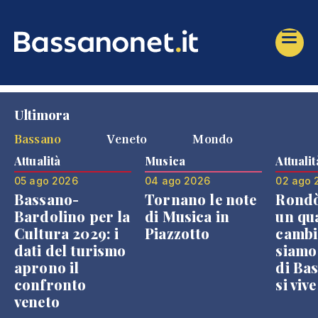
Ultimora
Bassano
Veneto
Mondo
Attualità
Musica
Attualit
05 ago 2026
04 ago 2026
02 ago 
Bassano-
Tornano le note
Rondò
Bardolino per la
di Musica in
un qu
Cultura 2029: i
Piazzotto
cambi
dati del turismo
siamo
aprono il
di Bas
confronto
si viv
veneto