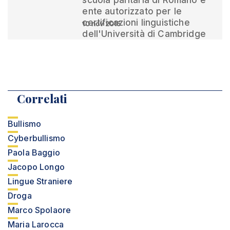
scuola paritaria di Romano è
ente autorizzato per le
certificazioni linguistiche
10 nov 2015
dell'Università di Cambridge
Correlati
Bullismo
Cyberbullismo
Paola Baggio
Jacopo Longo
Lingue Straniere
Droga
Marco Spolaore
Maria Larocca