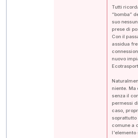
Tutti ricor
“bomba” del
suo nessuno
prese di po
Con il passa
assidua fre
connessione
nuovo impia
Ecotrasport
Naturalment
niente. Ma
senza il con
permessi di
caso, propr
soprattutto
comune a co
l'elemento 