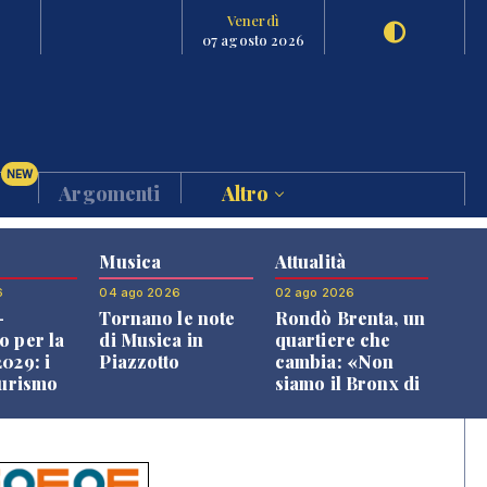
Venerdì
07 agosto 2026
NEW
Argomenti
Altro
Musica
Attualità
6
04 ago 2026
02 ago 2026
-
Tornano le note
Rondò Brenta, un
o per la
di Musica in
quartiere che
029: i
Piazzotto
cambia: «Non
turismo
siamo il Bronx di
l
Bassano, qui si
o veneto
vive bene»