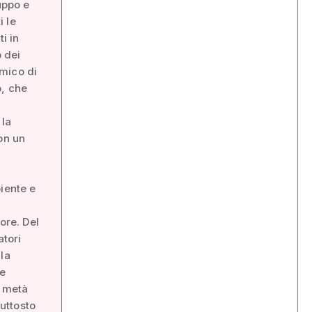
uppo e
i le
i in
o dei
amico di
o, che
 la
on un
iente e
ore. Del
atori
la
ce
a metà
iuttosto