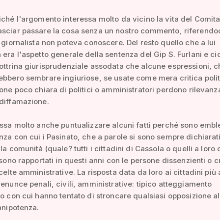
iché l'argomento interessa molto da vicino la vita del Comita
sciar passare la cosa senza un nostro commento, riferendoci
l giornalista non poteva conoscere. Del resto quello che a lui
 era l'aspetto generale della sentenza del Gip S. Furlani e c
ottrina giurisprudenziale assodata che alcune espressioni, c
ebbero sembrare ingiuriose, se usate come mera critica poli
ione poco chiara di politici o amministratori perdono rilevanz
diffamazione.
essa molto anche puntualizzare alcuni fatti perché sono embl
nza con cui i Pasinato, che a parole si sono sempre dichiarat
la comunità (quale? tutti i cittadini di Cassola o quelli a loro 
 sono rapportati in questi anni con le persone dissenzienti o c
celte amministrative. La risposta data da loro ai cittadini più 
denunce penali, civili, amministrative: tipico atteggiamento
io con cui hanno tentato di stroncare qualsiasi opposizione al
onnipotenza.