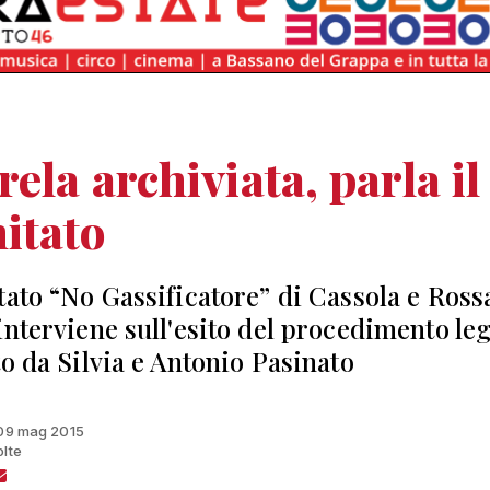
ela archiviata, parla il
itato
tato “No Gassificatore” di Cassola e Ros
interviene sull'esito del procedimento le
to da Silvia e Antonio Pasinato
 09 mag 2015
olte