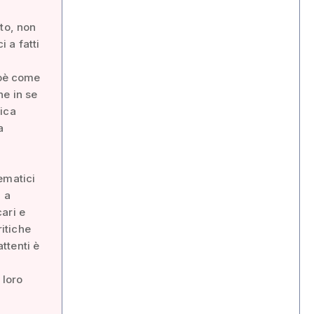
to, non
 a fatti
ioè come
he in se
tica
a
ematici
i a
cari e
ritiche
attenti è
 loro