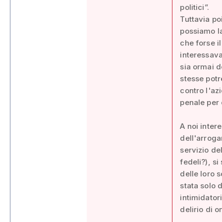
politici”.
Tuttavia po
possiamo la
che forse i
interessava
sia ormai d
stesse potr
contro l'az
penale per 
A noi inter
dell'arroga
servizio del
fedeli?), si
delle loro s
stata solo 
intimidator
delirio di 