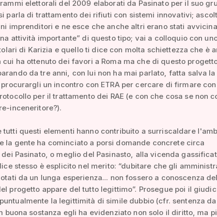
grammi elettorali del 2009 elaborati da Pasinato per il suo gr
i parla di trattamento dei rifiuti con sistemi innovativi; ascolt
uni imprenditori e ne esce che anche altri erano stati avvicinat
una attività importante” di questo tipo; vai a colloquio con un
itolari di Karizia e quello ti dice con molta schiettezza che è 
 cui ha ottenuto dei favori a Roma ma che di questo progett
arando da tre anni, con lui non ha mai parlato, fatta salva la
i procurargli un incontro con ETRA per cercare di firmare con
rotocollo per il trattamento dei RAE (e con che cosa se non c
re-inceneritore?).
tutti questi elementi hanno contribuito a surriscaldare l'amb
e la gente ha cominciato a porsi domande concrete circa
à dei Pasinato, o meglio del Pasinasto, alla vicenda gassificat
dice stesso è esplicito nel merito: “dubitare che gli amministr
notati da un lunga esperienza... non fossero a conoscenza del
el progetto appare del tutto legittimo”. Prosegue poi il giudi
untualmente la legittimità di simile dubbio (cfr. sentenza d
In buona sostanza egli ha evidenziato non solo il diritto, ma p