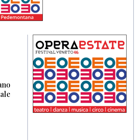
sano
gale