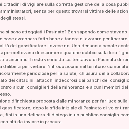
i cittadini di vigilare sulla corretta gestione della cosa pubb
 amministratori, senza per questo trovarsi vittime delle azion
 degli stessi.
e si sono atteggiati i Pasinato? Ben sapendo come stavano
e cose avrebbero fatto bene a tacere e lavorare per liberare 
alità del gassificatore. Invece no. Una denuncia penale contro
si permettevano di esprimere qualche dubbio sulla loro “ign
oti e anonimi. Il resto venne da sé: tentativo di Pasinato di r
la delibera per vietare l'introduzioone nel territorio comunale
rticolarmente pericolose per la salute, chiusura della collabo
tato dei cittadini, attacchi indecorosi dai banchi del consigli
ntro alcuni consiglieri della minoranza e alcuni membri del
tesso.
one d'inchiesta proposta dalle minoranze per far luce sulla
gassificatore, dopo la sfida iniziale di Pasinato di voler tirar
rte, finì in una delibera di diniego in un pubblico consiglio c
con atti da inviare in procura.