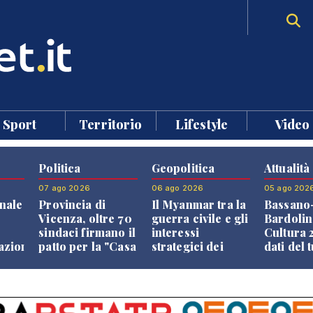
Sport
Territorio
Lifestyle
Video
Politica
Geopolitica
Attualità
07 ago 2026
06 ago 2026
05 ago 202
nale
Provincia di
Il Myanmar tra la
Bassano
Vicenza, oltre 70
guerra civile e gli
Bardolin
sindaci firmano il
interessi
Cultura 2
razione
patto per la "Casa
strategici dei
dati del 
dei Comuni"
Paesi vicini
aprono i
confront