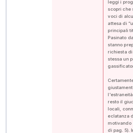
leggi i pro
scopri che s
voci di alc
attesa di “
principali t
Pasinato da
stanno prep
richiesta d
stessa un p
gassificato
Certamente 
giustament
l'estraneit
resto il giu
locali, con
eclatanza d
motivando p
di pag. 5). 