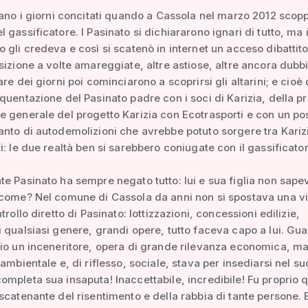
dano i giorni concitati quando a Cassola nel marzo 2012 scopp
 gassificatore. I Pasinato si dichiararono ignari di tutto, ma 
 gli credeva e così si scatenò in internet un acceso dibattit
sizione a volte amareggiate, altre astiose, altre ancora dubb
re dei giorni poi cominciarono a scoprirsi gli altarini; e cioè 
quentazione del Pasinato padre con i soci di Karizia, della p
 generale del progetto Karizia con Ecotrasporti e con un pos
nto di autodemolizioni che avrebbe potuto sorgere tra Kariz
i: le due realtà ben si sarebbero coniugate con il gassificator
e Pasinato ha sempre negato tutto: lui e sua figlia non sap
 come? Nel comune di Cassola da anni non si spostava una v
trollo diretto di Pasinato: lottizzazioni, concessioni edilizie,
 qualsiasi genere, grandi opere, tutto faceva capo a lui. Gu
io un inceneritore, opera di grande rilevanza economica, m
 ambientale e, di riflesso, sociale, stava per insediarsi nel su
mpleta sua insaputa! Inaccettabile, incredibile! Fu proprio 
scatenante del risentimento e della rabbia di tante persone. E