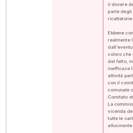
il dovere de
parte degli
ricattatorie
Ebbene com
realmente l
dall'eventu
coloro che 
del fatto, n
inefficace 
attività pa
con il comi
comunale co
Comitato s
La commissi
vicenda del 
tutte le ca
allucinante 