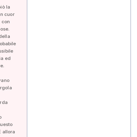
iò la
in cuor
o con
iose.
della
robabile
sibile
ia ed
e.
evano
irgola
arda
a
o
questo
 allora