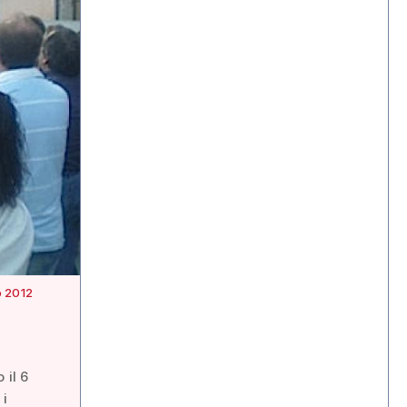
o 2012
 il 6
 i