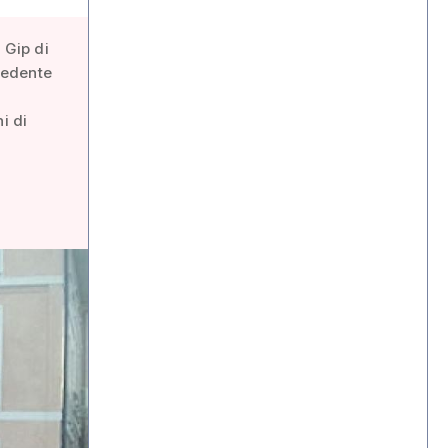
 Gip di
cedente
i di