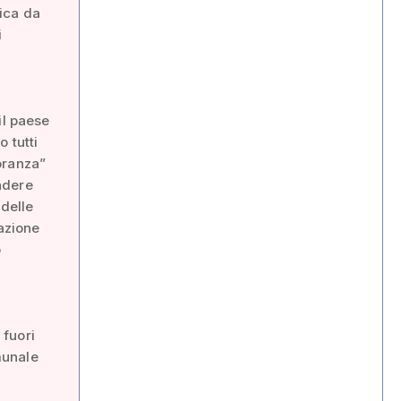
lica da
i
il paese
 tutti
oranza”
endere
 delle
razione
o
 fuori
omunale