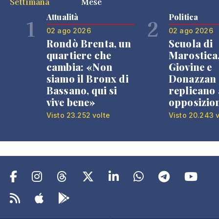
Settimana
Mese
Attualità
Politica
1
2
02 ago 2026
02 ago 2026
Rondò Brenta, un
Scuola di
quartiere che
Marostica
cambia: «Non
Giovine e
siamo il Bronx di
Donazzan
Bassano, qui si
replicano 
vive bene»
opposizio
Visto 23.252 volte
Visto 20.243 v