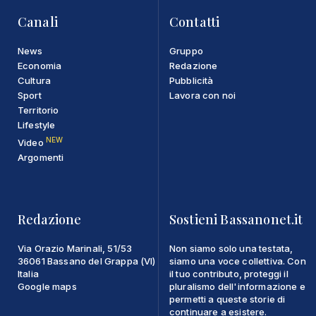
Canali
Contatti
News
Gruppo
Economia
Redazione
Cultura
Pubblicità
Sport
Lavora con noi
Territorio
Lifestyle
NEW
Video
Argomenti
Redazione
Sostieni Bassanonet.it
Via Orazio Marinali, 51/53
Non siamo solo una testata,
36061 Bassano del Grappa (VI)
siamo una voce collettiva. Con
Italia
il tuo contributo, proteggi il
Google maps
pluralismo dell'informazione e
permetti a queste storie di
continuare a esistere.