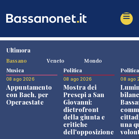
Ultimora
Bassano
Veneto
Mondo
Musica
Politica
Politic
08 ago 2026
08 ago 2026
08 ago 
Appuntamento
Mostra dei
Lumin
con Bach, per
Presepi a San
bilanc
Operaestate
Giovanni:
Bassa
dietrofront
comme
della giunta e
cittad
critiche
una q
dell'opposizione
volon