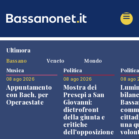
Ultimora
Bassano
Veneto
Mondo
Musica
Politica
Politic
08 ago 2026
08 ago 2026
08 ago 
Appuntamento
Mostra dei
Lumin
con Bach, per
Presepi a San
bilanc
Operaestate
Giovanni:
Bassa
dietrofront
comme
della giunta e
cittad
critiche
una q
dell'opposizione
volon