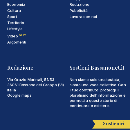
Economia
Redazione
Cultura
Pubblicità
Sport
Lavora con noi
Territorio
Lifestyle
NEW
Video
Argomenti
Redazione
Sostieni Bassanonet.it
Via Orazio Marinali, 51/53
Non siamo solo una testata,
36061 Bassano del Grappa (VI)
siamo una voce collettiva. Con
Italia
il tuo contributo, proteggi il
Google maps
pluralismo dell'informazione e
permetti a queste storie di
continuare a esistere.
Sostienici