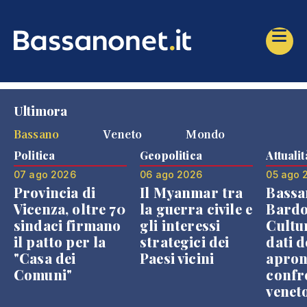
Ultimora
Bassano
Veneto
Mondo
Politica
Geopolitica
Attualit
07 ago 2026
06 ago 2026
05 ago 
Provincia di
Il Myanmar tra
Bassa
Vicenza, oltre 70
la guerra civile e
Bardo
sindaci firmano
gli interessi
Cultur
il patto per la
strategici dei
dati d
"Casa dei
Paesi vicini
apron
Comuni"
confr
venet