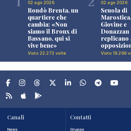
1
2
02 ago 2026
02 ago 2026
Rondò Brenta, un
Scuola di
quartiere che
Marostica
cambia: «Non
Giovine e
siamo il Bronx di
Donazzan
Bassano, qui si
replicano 
vive bene»
opposizio
Visto 22.272 volte
Visto 19.266 v
Canali
Contatti
News
Gruppo