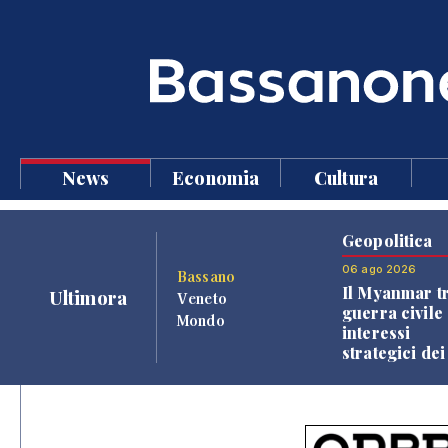
News
Economia
Cultura
Geopolitica
06 ago 2026
Bassano
Il Myanmar tr
Ultimora
Veneto
guerra civile 
Mondo
interessi
strategici dei
Paesi vicini