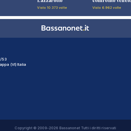
Lazzarotto
confronto venet
Visto 10.373 volte
Visto 6.962 volte
1/53
ppa (VI) Italia
Copyright © 2009-2026 Bassanonet Tutti i diritti riservati