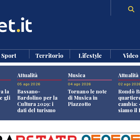
Sport
Territorio
Lifestyle
Video
Attualità
Musica
Attualità
05 ago 2026
04 ago 2026
02 ago 202
a la
Bassano-
Tornano le note
Rondò Br
e gli
Bardolino per la
di Musica in
quartier
Cultura 2029: i
Piazzotto
cambia:
dati del turismo
siamo il
aprono il
Bassano,
confronto veneto
vive ben