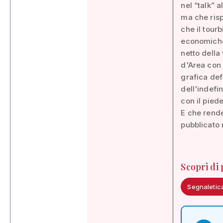
nel “talk” 
ma che risp
che il tourb
economiche
netto della
d'Area con 
grafica def
dell'indefi
con il pied
E che rende
pubblicato 
Scopri di
Segnaletica