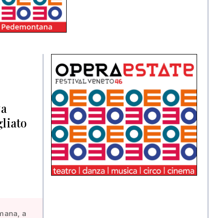
va
gliato
imana, a