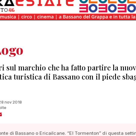
Logo
ri sul marchio che ha fatto partire la nuo
tica turistica di Bassano con il piede sba
 28 nov 2018
olte
onte di Bassano o Ericailcane. “El Tormenton” di questa sett