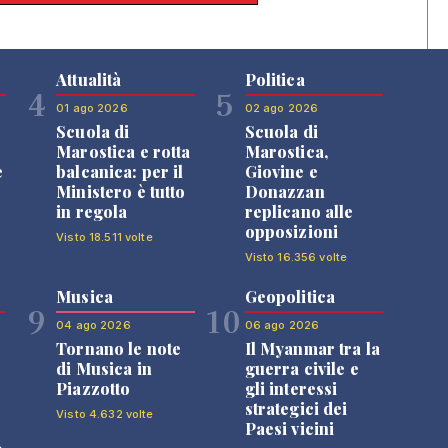
Attualità
Politica
4
5
01 ago 2026
02 ago 2026
Scuola di
Scuola di
n
Marostica e rotta
Marostica,
e
balcanica: per il
Giovine e
Ministero è tutto
Donazzan
in regola
replicano alle
opposizioni
Visto 18.511 volte
Visto 16.356 volte
Musica
Geopolitica
9
10
04 ago 2026
06 ago 2026
Tornano le note
Il Myanmar tra la
di Musica in
guerra civile e
Piazzotto
gli interessi
strategici dei
Visto 4.632 volte
Paesi vicini