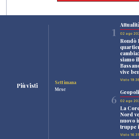
Attualit
1
02 ago 20
Rondò B
quartie
cambia
siamo i
Bassano
vive be
Visto 19.3
Settimana
Più visti
Mese
Geopoli
6
02 ago 20
La Core
Nord v
nuovo i
truppe 
Visto 16.31