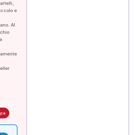
rtelli,
iccolo e
ano. Al
rchio
a
ivamente
eller
ppa