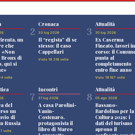
à
Cronaca
Attualità
2
3
26
30 lug 2026
30 lug 2026
renta, un
Il “regista” di se
Ex Caserma
re che
stesso: il caso
Fincato, lavori i
: «Non
Cappellari
corso: il Comun
l Bronx di
punta al
Visto 19.216 volte
, qui si
completamento
ne»
entro fine anno
84 volte
Visto 19.167 volte
tica
Incontri
Attualità
7
8
26
31 lug 2026
05 ago 2026
a del
A casa Parolini-
Bassano-
erso un
Vanin-
Bardolino per la
nvio di
Costenaro,
Cultura 2029: i
in Russia
protagonista il
dati del turismo
libro di Marco
aprono il
7 volte