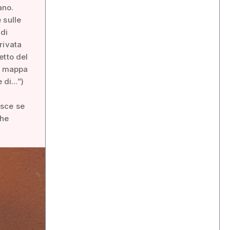
ano.
e sulle
di
rivata
etto del
la mappa
di...”)
isce se
che