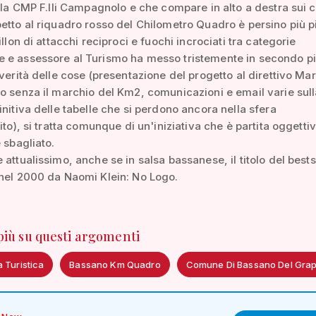
alla CMP F.lli Campagnolo e che compare in alto a destra sui ca
etto al riquadro rosso del Chilometro Quadro è persino più p
illon di attacchi reciproci e fuochi incrociati tra categorie
 e assessore al Turismo ha messo tristemente in secondo pi
 verità delle cose (presentazione del progetto al direttivo Ma
o senza il marchio del Km2, comunicazioni e email varie sull
initiva delle tabelle che si perdono ancora nella sfera
nito), si tratta comunque di un'iniziativa che è partita oggett
e sbagliato.
 attualissimo, anche se in salsa bassanese, il titolo del bests
nel 2000 da Naomi Klein: No Logo.
 più su questi argomenti
 Turistica
Bassano Km Quadro
Comune Di Bassano Del Gra