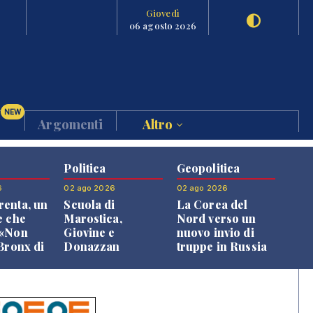
Giovedì
06 agosto 2026
NEW
Argomenti
Altro
Politica
Geopolitica
6
02 ago 2026
02 ago 2026
enta, un
Scuola di
La Corea del
e che
Marostica,
Nord verso un
 «Non
Giovine e
nuovo invio di
 Bronx di
Donazzan
truppe in Russia
 qui si
replicano alle
e»
opposizioni