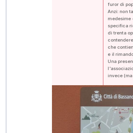
furor di po
Anzi: non ta
medesime c
specifica r
di trenta o
contendere 
che contien
e il rimando
Una presen
l'associazi
invece (ma 