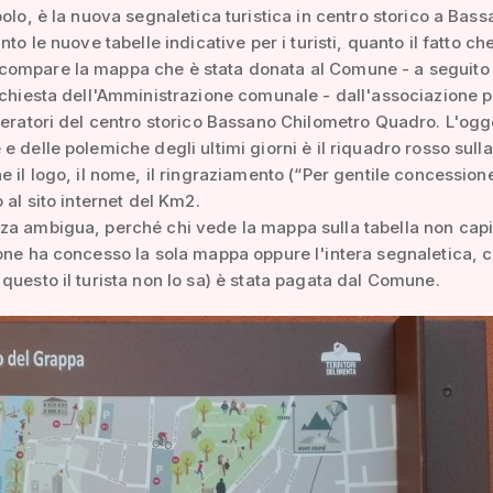
polo, è la nuova segnaletica turistica in centro storico a Bass
nto le nuove tabelle indicative per i turisti, quanto il fatto ch
ompare la mappa che è stata donata al Comune - a seguito 
ichiesta dell'Amministrazione comunale - dall'associazione p
peratori del centro storico Bassano Chilometro Quadro. L'ogg
e delle polemiche degli ultimi giorni è il riquadro rosso sul
e il logo, il nome, il ringraziamento (“Per gentile concessione 
 al sito internet del Km2.
za ambigua, perché chi vede la mappa sulla tabella non cap
one ha concesso la sola mappa oppure l'intera segnaletica, 
questo il turista non lo sa) è stata pagata dal Comune.