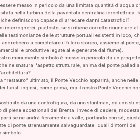
ssere messo in pericolo da una limitata quantità d'acqua ch
sitata nella turbina della paventata centralina idroelettrica, 
niche definiscono capace di arrecare danni catastrofici?
i interrogherei, piuttosto, se si ritiene corretto rinunciare al
lle testimonianze delle strutture portuali esistenti in loco, ch
 andrebbero a completare il fulcro storico, assieme al ponte,
mmerciali e produttive legate al e generate dal fiume).
ostro monumento simbolo è messo in pericolo da un progetto
che ne snatura l'aspetto strutturale, anima del ponte palladi
'architettura?
 a “restauro” ultimato, il Ponte Vecchio apparirà, anche nelle
dei turisti inglesi, come prima, ma il nostro Ponte Vecchio no
sostituito da una controfigura, da uno stuntman, da uno stun
o di piene eccezionali del Brenta, invece di cedere, modest
 parti se ne andrà fieramente a valle, portando con sé, gius
ste di ponte strenuamente salvaguardate, quali dintorni del
 simbolo.