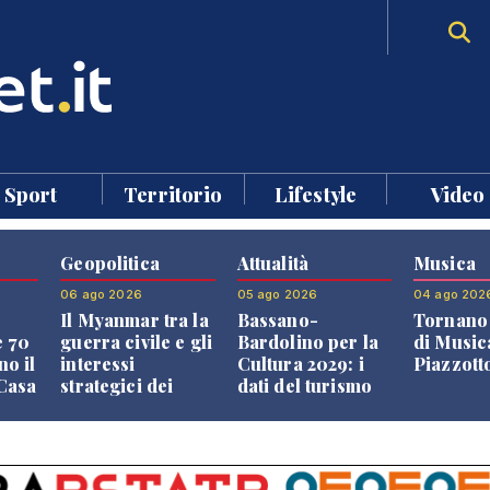
Sport
Territorio
Lifestyle
Video
Geopolitica
Attualità
Musica
06 ago 2026
05 ago 2026
04 ago 202
Il Myanmar tra la
Bassano-
Tornano 
e 70
guerra civile e gli
Bardolino per la
di Music
no il
interessi
Cultura 2029: i
Piazzott
"Casa
strategici dei
dati del turismo
Paesi vicini
aprono il
confronto veneto