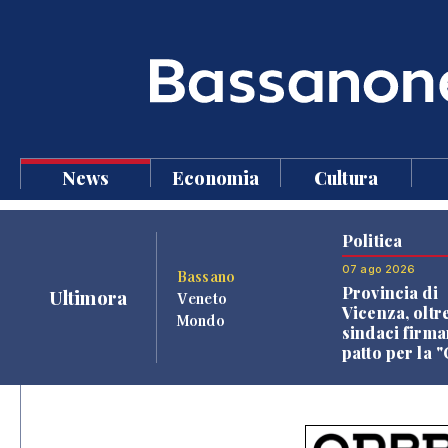
News
Economia
Cultura
Politica
07 ago 2026
Bassano
Provincia di
Ultimora
Veneto
Vicenza, oltr
Mondo
sindaci firma
patto per la 
dei Comuni"