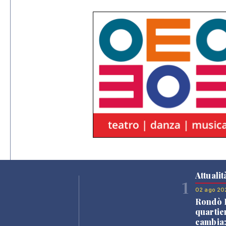
Attualit
1
02 ago 20
Rondò B
quartie
cambia