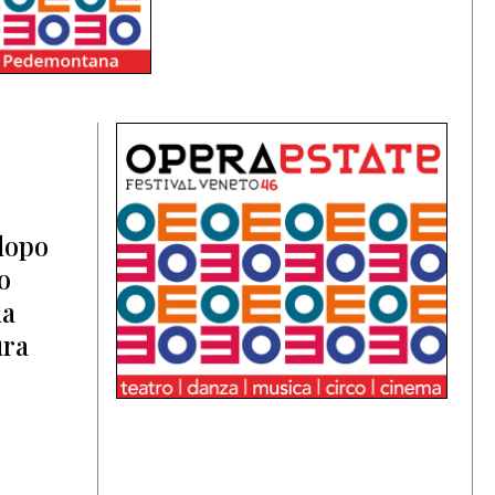
 dopo
o
na
ura