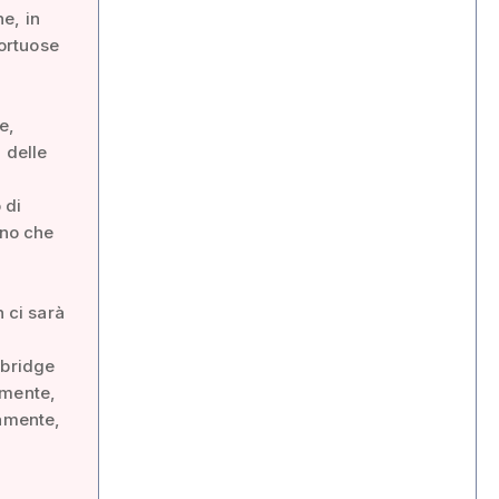
e, in
tortuose
e,
 delle
 di
ano che
n ci sarà
tbridge
amente,
tamente,