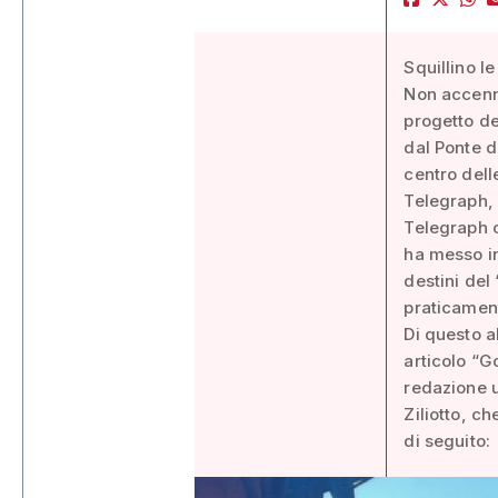
Squillino le
Non accenna
progetto del
dal Ponte d
centro dell
Telegraph, 
Telegraph 
ha messo in
destini del 
praticament
Di questo al
articolo “G
redazione u
Ziliotto, c
di seguito: