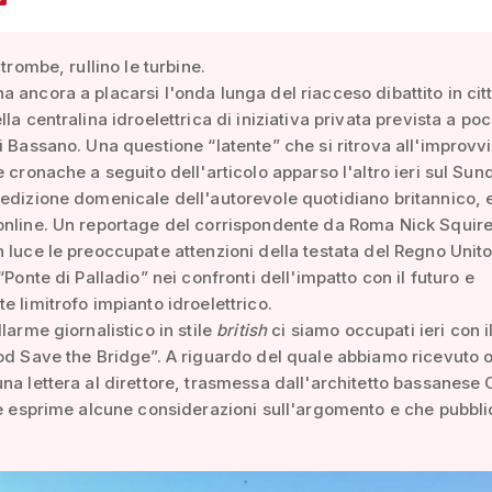
 trombe, rullino le turbine.
 ancora a placarsi l'onda lunga del riacceso dibattito in citt
la centralina idroelettrica di iniziativa privata prevista a poc
i Bassano. Una questione “latente” che si ritrova all'improvvi
e cronache a seguito dell'articolo apparso l'altro ieri sul Sun
edizione domenicale dell'autorevole quotidiano britannico, e
online. Un reportage del corrispondente da Roma Nick Squir
 luce le preoccupate attenzioni della testata del Regno Unito 
“Ponte di Palladio” nei confronti dell'impatto con il futuro e
e limitrofo impianto idroelettrico.
larme giornalistico in stile
british
ci siamo occupati ieri con i
od Save the Bridge”. A riguardo del quale abbiamo ricevuto o
na lettera al direttore, trasmessa dall'architetto bassanese 
he esprime alcune considerazioni sull'argomento e che pubbl