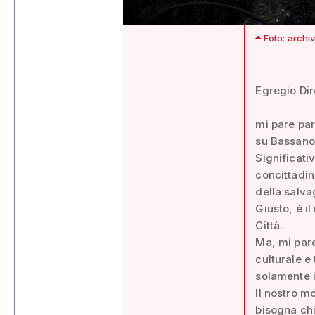
Foto: archi
Egregio Dir
mi pare par
su Bassano
Significati
concittadin
della salva
Giusto, è i
Città.
Ma, mi pare
culturale e
solamente i
Il nostro m
bisogna chi