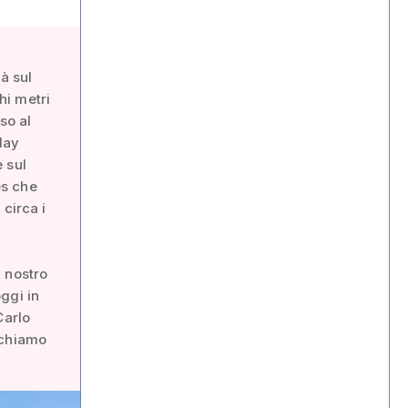
à sul
hi metri
so al
day
 sul
es che
circa i
l nostro
ggi in
Carlo
ichiamo