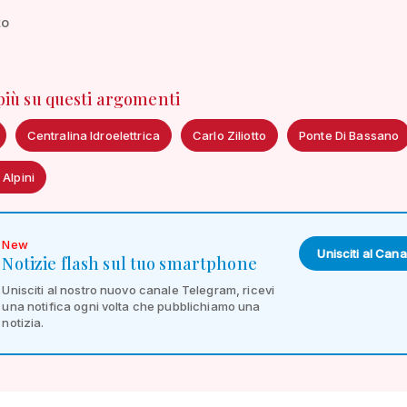
to
 più su questi argomenti
Centralina Idroelettrica
Carlo Ziliotto
Ponte Di Bassano
 Alpini
New
Unisciti al Cana
Notizie flash sul tuo smartphone
Unisciti al nostro nuovo canale Telegram, ricevi
una notifica ogni volta che pubblichiamo una
notizia.