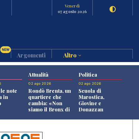
Venerdì
07 agosto 2026
NEW
Argomenti
Altro
Attualità
Politica
6
02 ago 2026
02 ago 2026
le note
Rondò Brenta, un
Scuola di
a in
quartiere che
Marostica,
o
cambia: «Non
Giovine e
siamo il Bronx di
Donazzan
Bassano, qui si
replicano alle
vive bene»
opposizioni