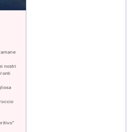
 stamane
i nostri
ronti
gliosa
proccio
ritivo”