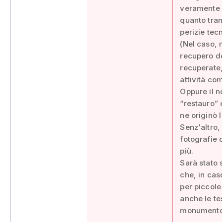
veramente e
quanto tran
perizie tec
(Nel caso, m
recupero de
recuperate,
attività co
Oppure il n
“restauro” 
ne originò l
Senz'altro,
fotografie 
più.
Sarà stato 
che, in cas
per piccole
anche le te
monumento