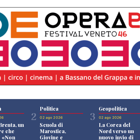
à
Politica
Geopolitica
2
3
26
02 ago 2026
02 ago 2026
renta, un
Scuola di
La Corea del
re che
Marostica,
Nord verso un
: «Non
Giovine e
nuovo invio di