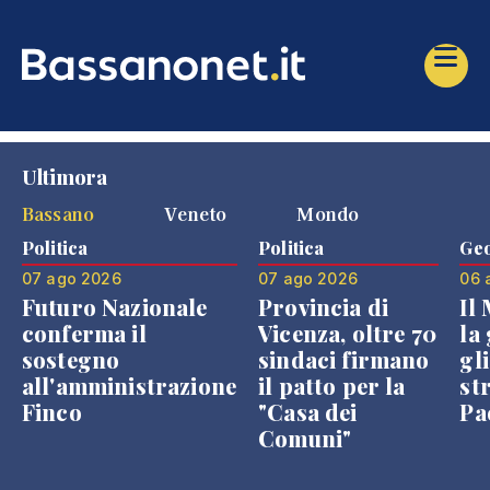
Ultimora
Bassano
Veneto
Mondo
Politica
Politica
Geo
07 ago 2026
07 ago 2026
06 
Futuro Nazionale
Provincia di
Il
conferma il
Vicenza, oltre 70
la 
sostegno
sindaci firmano
gli
all'amministrazione
il patto per la
st
Finco
"Casa dei
Pae
Comuni"