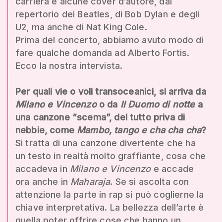
carriera e alcune cover d’autore, dal
repertorio dei Beatles, di Bob Dylan e degli
U2, ma anche di Nat King Cole.
Prima del concerto, abbiamo avuto modo di
fare qualche domanda ad Alberto Fortis.
Ecco la nostra intervista.
Per quali vie o voli transoceanici, si arriva da
Milano e Vincenzo
o da
Il Duomo di notte
a
una canzone “scema”, del tutto priva di
nebbie, come
Mambo, tango e cha cha cha
?
Si tratta di una canzone divertente che ha
un testo in realtà molto graffiante, cosa che
accadeva in
Milano e Vincenzo
e accade
ora anche in
Maharaja
. Se si ascolta con
attenzione la parte in rap si può coglierne la
chiave interpretativa. La bellezza dell’arte è
quella poter offrire cose che hanno un