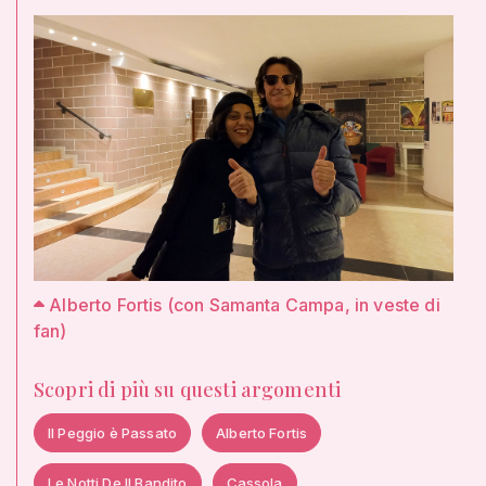
Alberto Fortis (con Samanta Campa, in veste di
fan)
Scopri di più su questi argomenti
Il Peggio è Passato
Alberto Fortis
Le Notti De Il Bandito
Cassola