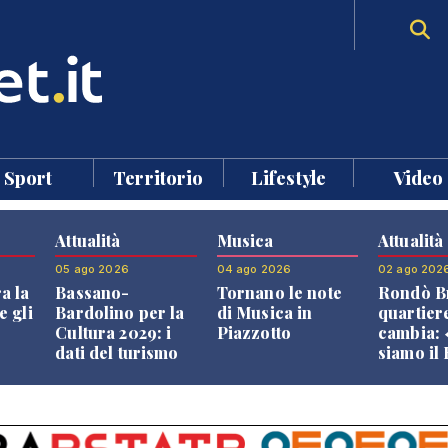
Sport
Territorio
Lifestyle
Video
Attualità
Musica
Attualità
05 ago 2026
04 ago 2026
02 ago 202
a la
Bassano-
Tornano le note
Rondò Br
e gli
Bardolino per la
di Musica in
quartier
Cultura 2029: i
Piazzotto
cambia:
dati del turismo
siamo il
aprono il
Bassano,
confronto veneto
vive ben