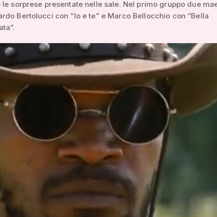
le sorprese presentate nelle sale. Nel primo gruppo due mae
do Bertolucci con “Io e te” e Marco Bellocchio con “Bella
ta”.