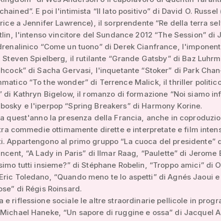
hained”. E poi l'intimista “Il lato positivo” di David O. Russel
trice a Jennifer Lawrence), il sorprendente “Re della terra se
tlin, l'intenso vincitore del Sundance 2012 “The Session” di 
drenalinico “Come un tuono” di Derek Cianfrance, l'imponen
i Steven Spielberg, il rutilante “Grande Gatsby” di Baz Luhrm
chcock” di Sacha Gervasi, l'inquetante “Stoker” di Park Cha
matico “To the wonder” di Terrence Malick, il thriller politic
” di Kathryn Bigelow, il romanzo di formazione “Noi siamo infi
bosky e l'iperpop “Spring Breakers” di Harmony Korine.
va quest'anno la presenza della Francia, anche in coproduzi
, tra commedie ottimamente dirette e interpretate e film inten
i. Appartengono al primo gruppo “La cuoca del presidente” d
incent, “A Lady in Paris” di Ilmar Raag, “Paulette” di Jerome 
simo tutti insieme?” di Stéphane Robelin, “Troppo amici” di O
ric Toledano, “Quando meno te lo aspetti” di Agnés Jaoui e 
ose” di Régis Roinsard.
e riflessione sociale le altre straordinarie pellicole in pro
 Michael Haneke, “Un sapore di ruggine e ossa” di Jacquel A