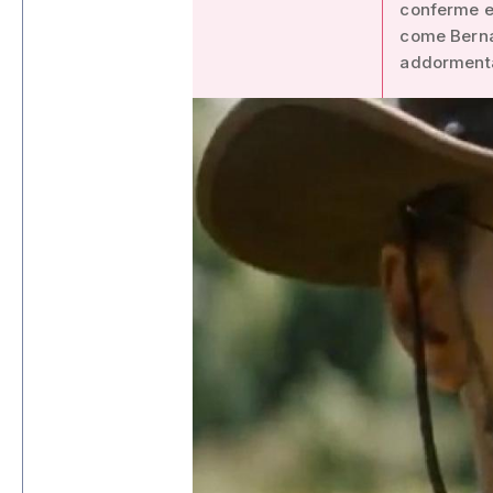
conferme e 
come Bernar
addormenta