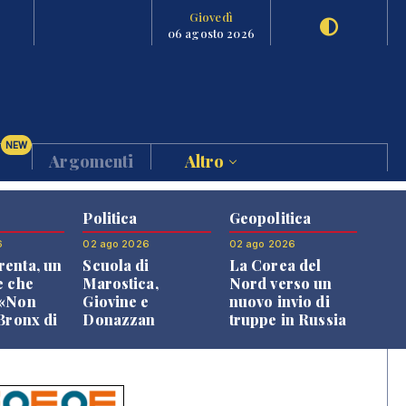
Giovedì
06 agosto 2026
NEW
Argomenti
Altro
Politica
Geopolitica
6
02 ago 2026
02 ago 2026
enta, un
Scuola di
La Corea del
e che
Marostica,
Nord verso un
 «Non
Giovine e
nuovo invio di
 Bronx di
Donazzan
truppe in Russia
 qui si
replicano alle
e»
opposizioni