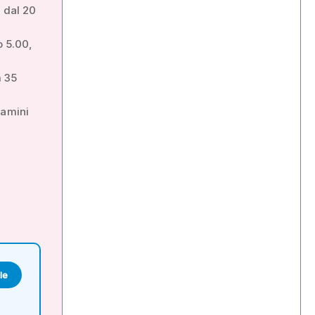
o dal 20
o 5.00,
m 35
ramini
le