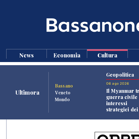
News
Economia
Cultura
Geopolitica
06 ago 2026
Bassano
Il Myanmar tr
Ultimora
Veneto
guerra civile 
Mondo
interessi
strategici dei
Paesi vicini