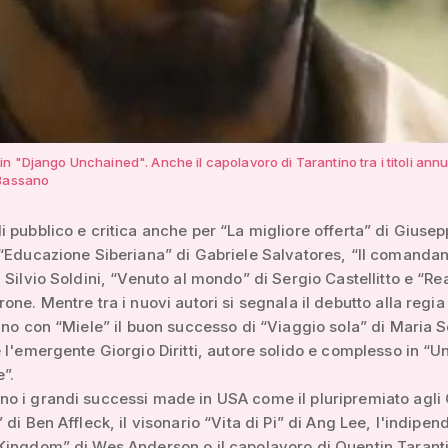
n "Django Unchained". Anche il capolavoro di Tarantino tra i titoli annu
 Bassano
 pubblico e critica anche per “La migliore offerta” di Giuse
“Educazione Siberiana” di Gabriele Salvatores, “Il comandan
 Silvio Soldini, “Venuto al mondo” di Sergio Castellitto e “Rea
one. Mentre tra i nuovi autori si segnala il debutto alla regia
ino con “Miele” il buon successo di “Viaggio sola” di Maria S
 l'emergente Giorgio Diritti, autore solido e complesso in “U
”.
o i grandi successi made in USA come il pluripremiato agli
 di Ben Affleck, il visonario “Vita di Pi” di Ang Lee, l'indipen
Kingdom” di Wes Anderson o il capolavoro di Quentin Tarant