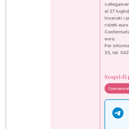
collegament
al 27 luglio)
Invariati i 
ridotti euro
Confermata 
euro.
Per informa
35, tel. 04
Scopri di
Operaesta