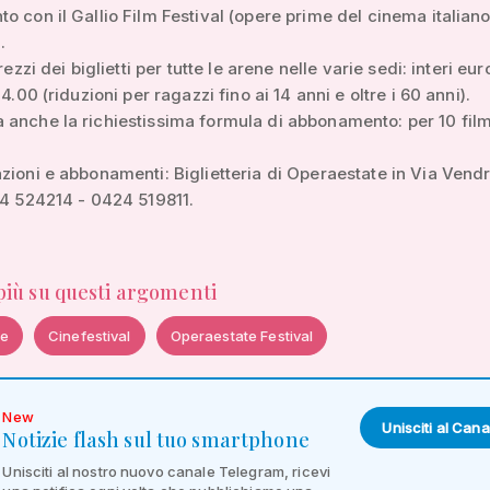
o con il Gallio Film Festival (opere prime del cinema italian
.
prezzi dei biglietti per tutte le arene nelle varie sedi: interi eur
 4.00 (riduzioni per ragazzi fino ai 14 anni e oltre i 60 anni).
anche la richiestissima formula di abbonamento: per 10 fil
zioni e abbonamenti: Biglietteria di Operaestate in Via Vend
24 524214 - 0424 519811.
 più su questi argomenti
te
Cinefestival
Operaestate Festival
New
Unisciti al Cana
Notizie flash sul tuo smartphone
Unisciti al nostro nuovo canale Telegram, ricevi