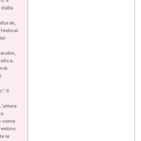
: il
 dalla
lturali,
festival
del
arolini,
afica.
andi
i
”. Il
L'attore
vo
so come
rentino
te le