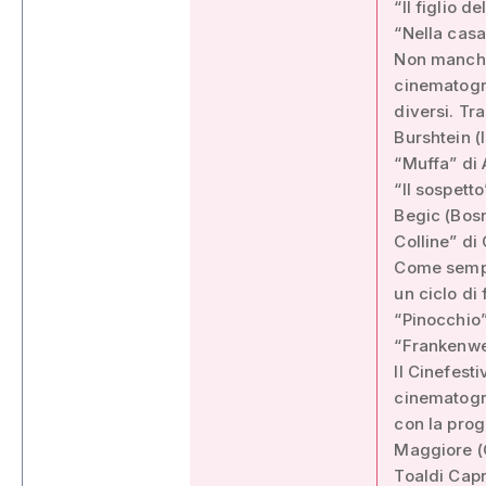
“Il figlio d
“Nella casa
Non mancher
cinematogra
diversi. Tr
Burshtein (
“Muffa” di 
“Il sospett
Begic (Bosn
Colline” di
Come sempr
un ciclo di
“Pinocchio”
“Frankenwe
Il Cinefest
cinematogra
con la prog
Maggiore (C
Toaldi Capr