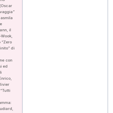
 (Oscar
lvaggia”
Jasmila
te
ann, il
n-Wook,
o “Zero
nito” di
one con
si ed
i
Enrico,
livier
“Tutti
gramma:
udiard,