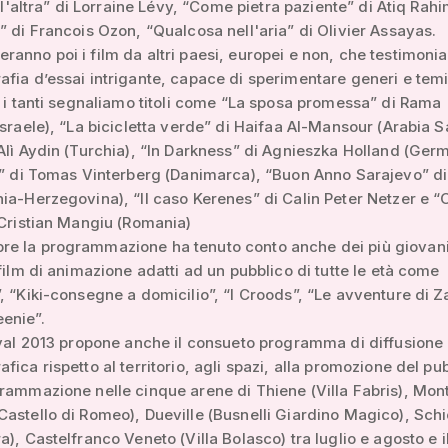
ell'altra” di Lorraine Lévy, “Come pietra paziente” di Atiq Rahi
” di Francois Ozon, “Qualcosa nell'aria” di Olivier Assayas.
anno poi i film da altri paesi, europei e non, che testimoni
fia d’essai intrigante, capace di sperimentare generi e temi
a i tanti segnaliamo titoli come “La sposa promessa” di Rama
Israele), “La bicicletta verde” di Haifaa Al-Mansour (Arabia S
Alì Aydin (Turchia), “In Darkness” di Agnieszka Holland (Germ
o” di Tomas Vinterberg (Danimarca), “Buon Anno Sarajevo” di
ia-Herzegovina), “Il caso Kerenes” di Calin Peter Netzer e “O
 Cristian Mangiu (Romania)
e la programmazione ha tenuto conto anche dei più giovani
 film di animazione adatti ad un pubblico di tutte le età come
, “Kiki-consegne a domicilio”, “I Croods”, “Le avventure di Z
enie”.
ival 2013 propone anche il consueto programma di diffusione
fica rispetto al territorio, agli spazi, alla promozione del pu
rammazione nelle cinque arene di Thiene (Villa Fabris), Mon
astello di Romeo), Dueville (Busnelli Giardino Magico), Schio
a), Castelfranco Veneto (Villa Bolasco) tra luglio e agosto e i