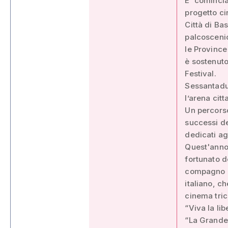
E' comincia
progetto ci
Città di Ba
palcoscenico
le Province
è sostenuto
Festival.
Sessantadue
l’arena cit
Un percorso
successi de
dedicati agl
Quest'anno i
fortunato d
compagno di
italiano, c
cinema tric
“Viva la li
“La Grande 