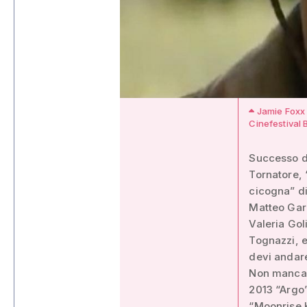
Jamie Foxx i
Cinefestival
Successo di
Tornatore, 
cicogna” di
Matteo Garr
Valeria Gol
Tognazzi, e
devi andare
Non mancan
2013 “Argo”
“Moonrise 