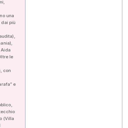
mi,
ano una
 dai più
audita),
ania),
 Aida
ltre le
, con
arafa” e
bblico,
tecchio
 (Villa
l