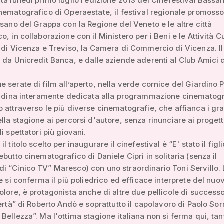
ta lunedì primo luglio l’edizione 2013 del Cinefestival Bassano
nematografico di Operaestate, il festival regionale promosso
ssano del Grappa con la Regione del Veneto e le altre città
, in collaborazione con il Ministero per i Beni e le Attività Cu
 di Vicenza e Treviso, la Camera di Commercio di Vicenza. Il 
 da Unicredit Banca, e dalle aziende aderenti al Club Amici 
 serate di film all’aperto, nella verde cornice del Giardino P
tadina interamente dedicata alla programmazione cinematogr
 attraverso le più diverse cinematografie, che affianca i gr
lla stagione ai percorsi d'autore, senza rinunciare ai progett
i spettatori più giovani.
l titolo scelto per inaugurare il cinefestival è “E' stato il figlio
ebutto cinematografico di Daniele Ciprì in solitaria (senza il
 “Cinico TV” Maresco) con uno straordinario Toni Servillo. 
he si conferma il più poliedrico ed efficace interprete del nuo
olore, è protagonista anche di altre due pellicole di succes
bertà” di Roberto Andò e soprattutto il capolavoro di Paolo Sor
Bellezza”. Ma l'ottima stagione italiana non si ferma qui, tan