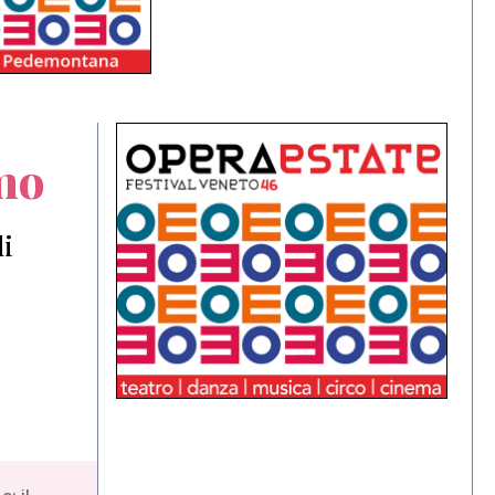
rmo
di