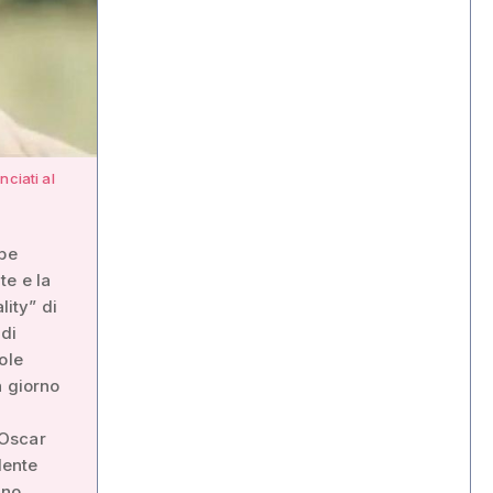
nciati al
ppe
te e la
lity” di
 di
ole
n giorno
 Oscar
dente
ino