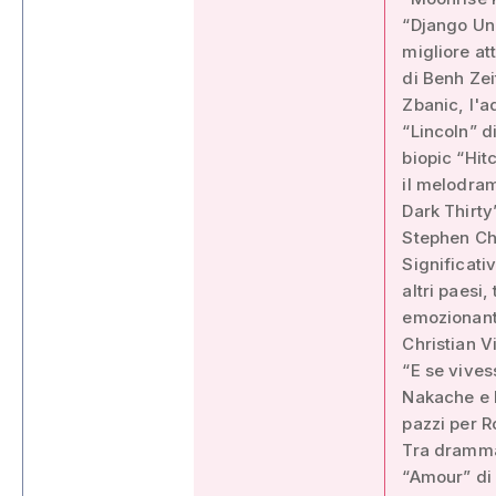
“Django Unc
migliore at
di Benh Zei
Zbanic, l'a
“Lincoln” d
biopic “Hit
il melodram
Dark Thirty
Stephen Ch
Significati
altri paesi
emozionant
Christian V
“E se vives
Nakache e E
pazzi per R
Tra dramma 
“Amour” di