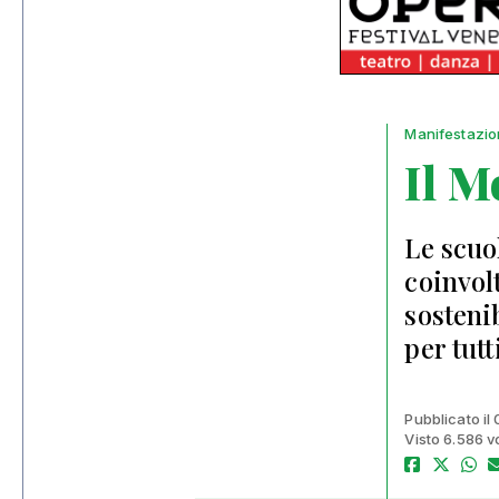
Manifestazio
Il M
Le scuo
coinvol
sostenib
per tutt
Pubblicato il
Visto 6.586 v