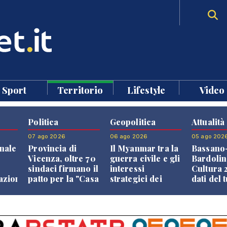
Sport
Territorio
Lifestyle
Video
Politica
Geopolitica
Attualità
07 ago 2026
06 ago 2026
05 ago 202
nale
Provincia di
Il Myanmar tra la
Bassano
Vicenza, oltre 70
guerra civile e gli
Bardolin
sindaci firmano il
interessi
Cultura 2
razione
patto per la "Casa
strategici dei
dati del 
dei Comuni"
Paesi vicini
aprono i
confront