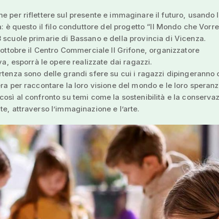
e per riflettere sul presente e immaginare il futuro, usando l
tà: è questo il filo conduttore del progetto “Il Mondo che Vorr
 scuole primarie di Bassano e della provincia di Vicenza.
1 ottobre il Centro Commerciale Il Grifone, organizzatore
iva, esporrà le opere realizzate dai ragazzi.
rtenza sono delle grandi sfere su cui i ragazzi dipingeranno
era per raccontare la loro visione del mondo e le loro speranz
così al confronto su temi come la sostenibilità e la conserva
te, attraverso l’immaginazione e l’arte.