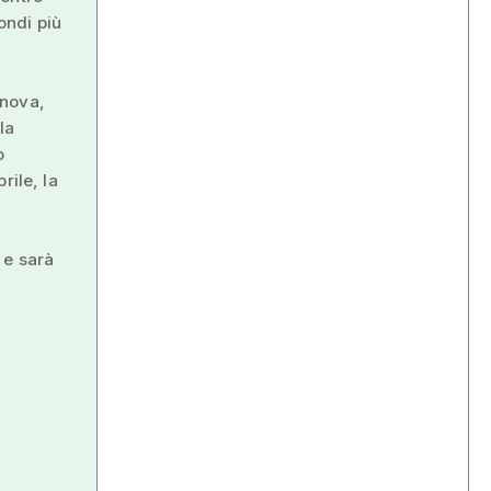
ondi più
anova,
la
o
rile, la
 e sarà