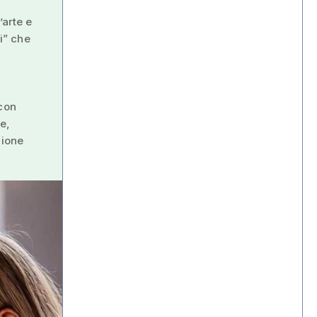
’arte e
ei” che
 con
e,
zione