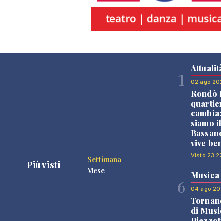
Attualit
1
02 ago 20
Rondò B
quartie
cambia
siamo i
Bassano
vive be
Visto 23.2
Settimana
Più visti
Mese
Musica
6
04 ago 20
Tornano
di Musi
Piazzot