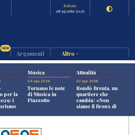
Sabato
08 agosto 2026
NEW
Argomenti
Altro
Musica
Attualità
6
04 ago 2026
02 ago 2026
-
Tornano le note
Rondò Brenta, un
o per la
di Musica in
quartiere che
029: i
Piazzotto
cambia: «Non
turismo
siamo il Bronx di
l
Bassano, qui si
o veneto
vive bene»