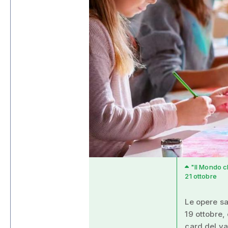
"Il Mondo ch
21 ottobre
Le opere sa
19 ottobre, 
card del va