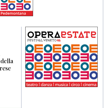
a
 della
prese