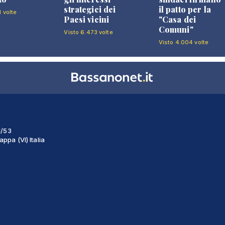
strategici dei
il patto per la
1 volte
Paesi vicini
"Casa dei
Comuni"
Visto 6.473 volte
Visto 4.004 volte
1/53
ppa (VI) Italia