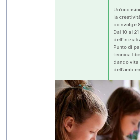
Un’occasion
la creativi
coinvolge 8
Dal 10 al 2
dell’iniziat
Punto di pa
tecnica lib
dando vita 
dell’ambien