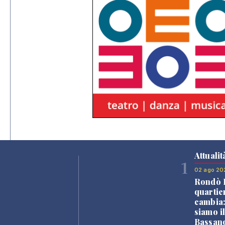
Attualit
1
02 ago 20
Rondò B
quartie
cambia
siamo i
Bassano