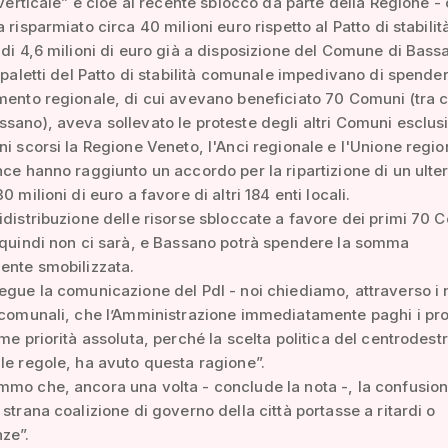
à verticale” e cioè al recente sblocco da parte della Regione -
 risparmiato circa 40 milioni euro rispetto al Patto di stabilit
 di 4,6 milioni di euro già a disposizione del Comune di Bas
i paletti del Patto di stabilità comunale impedivano di spender
mento regionale, di cui avevano beneficiato 70 Comuni (tra c
sano), aveva sollevato le proteste degli altri Comuni esclusi
ni scorsi la Regione Veneto, l'Anci regionale e l'Unione regio
nce hanno raggiunto un accordo per la ripartizione di un ulte
0 milioni di euro a favore di altri 184 enti locali.
idistribuzione delle risorse sbloccate a favore dei primi 70 
 quindi non ci sarà, e Bassano potrà spendere la somma
ente smobilizzata.
egue la comunicazione del Pdl - noi chiediamo, attraverso i 
 comunali, che l’Amministrazione immediatamente paghi i pro
ome priorità assoluta, perché la scelta politica del centrodestr
le regole, ha avuto questa ragione”.
mo che, ancora una volta - conclude la nota -, la confusio
 strana coalizione di governo della città portasse a ritardi o
ze”.