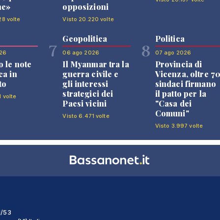
ne»
opposizioni
28 volte
Visto 20.220 volte
Geopolitica
Politica
7
8
26
06 ago 2026
07 ago 2026
 le note
Il Myanmar tra la
Provincia di
ca in
guerra civile e
Vicenza, oltre 7
to
gli interessi
sindaci firmano
strategici dei
il patto per la
1 volte
Paesi vicini
"Casa dei
Comuni"
Visto 6.471 volte
Visto 3.997 volte
1/53