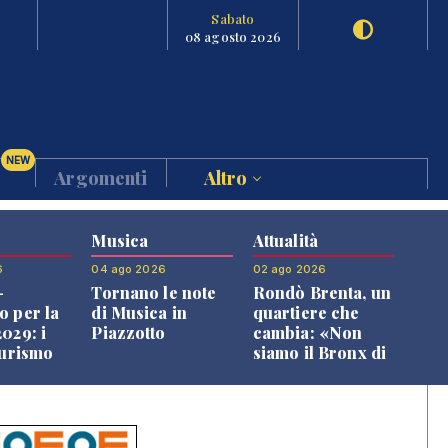
Sabato
08 agosto 2026
NEW
Argomenti
Altro
Musica
Attualità
6
04 ago 2026
02 ago 2026
-
Tornano le note
Rondò Brenta, un
o per la
di Musica in
quartiere che
029: i
Piazzotto
cambia: «Non
turismo
siamo il Bronx di
l
Bassano, qui si
o veneto
vive bene»