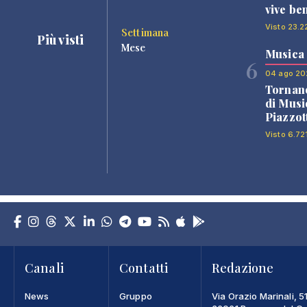
vive be
Visto 23.2
Settimana
Più visti
Mese
Musica
6
04 ago 20
Tornano
di Musi
Piazzot
Visto 6.72
Canali
Contatti
Redazione
News
Gruppo
Via Orazio Marinali, 5