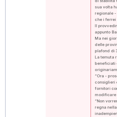
di stabilit
sua volta ha
regionale -
che i ferre
Il provvedi
appunto Bas
Ma nei gior
delle provi
plafond di 3
La temuta r
beneficiati
originariam
“Ora - pros
consiglieri
fornitori c
modificare 
“Non vorrem
regna nella
inadempien