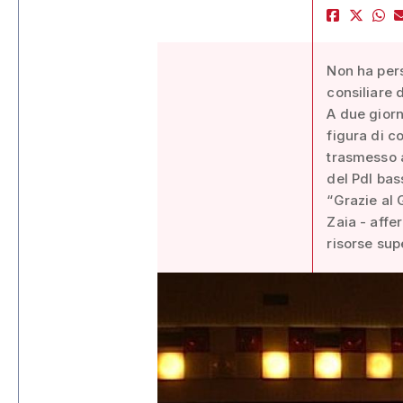
Non ha per
consiliare 
A due giorn
figura di co
trasmesso 
del Pdl ba
“Grazie al 
Zaia - affe
risorse supe