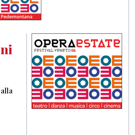
oni
alla