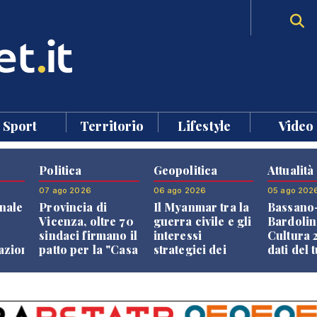
Sport
Territorio
Lifestyle
Video
Politica
Geopolitica
Attualità
07 ago 2026
06 ago 2026
05 ago 202
nale
Provincia di
Il Myanmar tra la
Bassano
Vicenza, oltre 70
guerra civile e gli
Bardolin
sindaci firmano il
interessi
Cultura 2
razione
patto per la "Casa
strategici dei
dati del 
dei Comuni"
Paesi vicini
aprono i
confront