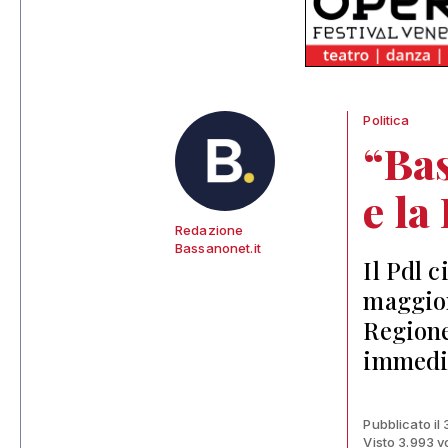
Politica
“Bas
e la
Redazione
Bassanonet.it
Il Pdl 
maggior
Regione
immedia
Pubblicato il
Visto 3.993 v