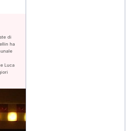
ste di
ellin ha
munale
te Luca
iori