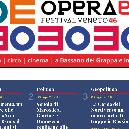
à
Politica
Geopolitica
2
3
26
02 ago 2026
02 ago 2026
renta, un
Scuola di
La Corea del
re che
Marostica,
Nord verso un
: «Non
Giovine e
nuovo invio di
l Bronx di
Donazzan
truppe in Russia
, qui si
replicano alle
Visto 20.137 volte