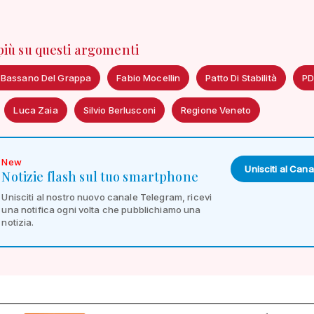
 più su questi argomenti
 Bassano Del Grappa
Fabio Mocellin
Patto Di Stabilità
PD
Luca Zaia
Silvio Berlusconi
Regione Veneto
New
Unisciti al Cana
Notizie flash sul tuo smartphone
Unisciti al nostro nuovo canale Telegram, ricevi
una notifica ogni volta che pubblichiamo una
notizia.