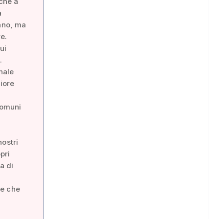
 che a
à
sano, ma
e.
ui
.
nale
riore
Comuni
nostri
pri
a di
ne che