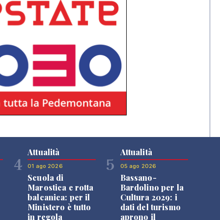
Attualità
Attualità
4
5
01 ago 2026
05 ago 2026
Scuola di
Bassano-
Marostica e rotta
Bardolino per la
balcanica: per il
Cultura 2029: i
Ministero è tutto
dati del turismo
in regola
aprono il