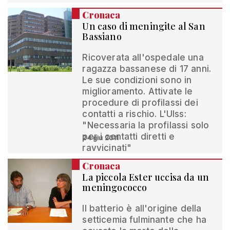
Cronaca
Un caso di meningite al San
Bassiano
Ricoverata all'ospedale una
ragazza bassanese di 17 anni.
Le sue condizioni sono in
miglioramento. Attivate le
procedure di profilassi dei
contatti a rischio. L'Ulss:
"Necessaria la profilassi solo
per i contatti diretti e
24 giu 2011
ravvicinati"
Cronaca
La piccola Ester uccisa da un
meningococco
Il batterio è all'origine della
setticemia fulminante che ha