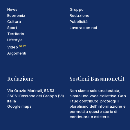
News
Gruppo
Economia
Redazione
Cultura
Pubblicità
Sport
Lavora con noi
Territorio
Lifestyle
NEW
Video
Argomenti
Redazione
Sostieni Bassanonet.it
Via Orazio Marinali, 51/53
Non siamo solo una testata,
36061 Bassano del Grappa (VI)
siamo una voce collettiva. Con
Italia
il tuo contributo, proteggi il
Google maps
pluralismo dell'informazione e
permetti a queste storie di
continuare a esistere.