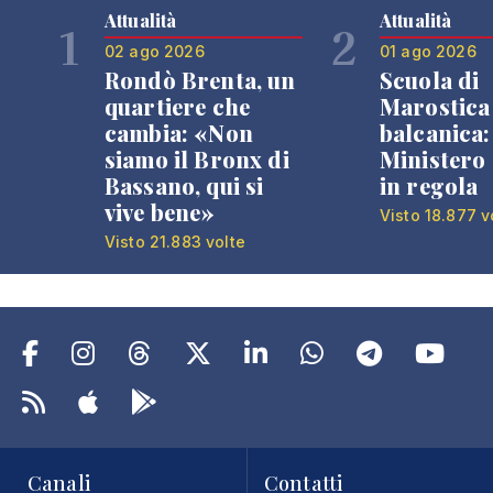
Attualità
Attualità
1
2
02 ago 2026
01 ago 2026
Rondò Brenta, un
Scuola di
quartiere che
Marostica 
cambia: «Non
balcanica: 
siamo il Bronx di
Ministero 
Bassano, qui si
in regola
vive bene»
Visto 18.877 v
Visto 21.883 volte
Canali
Contatti