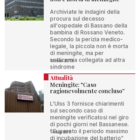
Archiviate le indagini della
procura sul decesso
all'ospedale di Bassano della
bambina di Rossano Veneto.
Secondo la perizia medico-
legale, la piccola non è morta
di meningite, ma per
setticemia collegata ad altra
13 mar 2012
sindrome
Attualità
Meningite: “Caso
ragionevolmente concluso”
L'Ulss 3 fornisce chiarimenti
sul secondo caso di
meningite verificatosi nel giro
di pochi giorni nel Bassanese.
“Superato il periodo massimo
14 lug 2011
di incubazione del batterio”