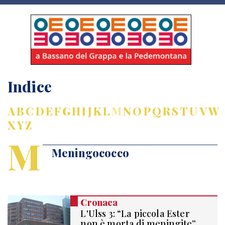
Indice
A
B
C
D
E
F
G
H
I
J
K
L
M
N
O
P
Q
R
S
T
U
V
W
X
Y
Z
M
Meningococco
Cronaca
L'Ulss 3: “La piccola Ester
non è morta di meningite”