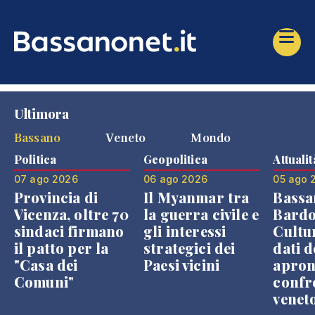
Ultimora
Bassano
Veneto
Mondo
Politica
Geopolitica
Attualit
07 ago 2026
06 ago 2026
05 ago 
Provincia di
Il Myanmar tra
Bassa
Vicenza, oltre 70
la guerra civile e
Bardo
sindaci firmano
gli interessi
Cultur
il patto per la
strategici dei
dati d
"Casa dei
Paesi vicini
apron
Comuni"
confr
venet