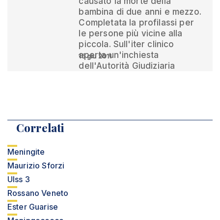
causato la morte della
bambina di due anni e mezzo.
Completata la profilassi per
le persone più vicine alla
piccola. Sull'iter clinico
aperta un'inchiesta
15 giu 2011
dell'Autorità Giudiziaria
Correlati
Meningite
Maurizio Sforzi
Ulss 3
Rossano Veneto
Ester Guarise