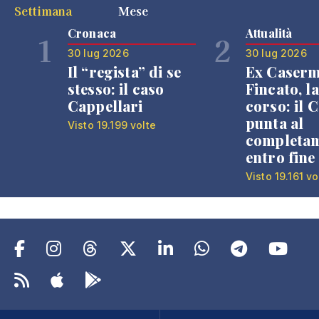
Settimana
Mese
Cronaca
Attualità
1
2
30 lug 2026
30 lug 2026
Il “regista” di se
Ex Caser
stesso: il caso
Fincato, la
Cappellari
corso: il
punta al
Visto 19.199 volte
completa
entro fine
Visto 19.161 vo