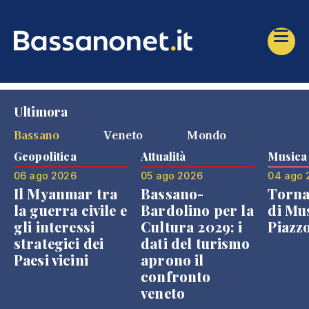
Ultimora
Bassano
Veneto
Mondo
Geopolitica
Attualità
Musica
06 ago 2026
05 ago 2026
04 ago 
Il Myanmar tra
Bassano-
Torna
la guerra civile e
Bardolino per la
di Mus
gli interessi
Cultura 2029: i
Piazz
strategici dei
dati del turismo
Paesi vicini
aprono il
confronto
veneto