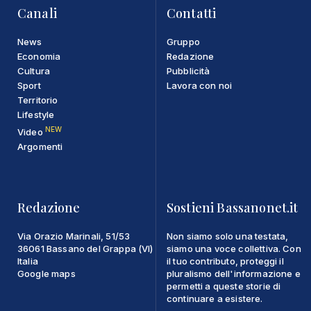
Canali
Contatti
News
Gruppo
Economia
Redazione
Cultura
Pubblicità
Sport
Lavora con noi
Territorio
Lifestyle
NEW
Video
Argomenti
Redazione
Sostieni Bassanonet.it
Via Orazio Marinali, 51/53
Non siamo solo una testata,
36061 Bassano del Grappa (VI)
siamo una voce collettiva. Con
Italia
il tuo contributo, proteggi il
Google maps
pluralismo dell'informazione e
permetti a queste storie di
continuare a esistere.